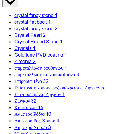
crystal fancy stone
1
crystal flat back
1
crystal funcy stone
2
Crystal Pearl
2
Crystal Round Stone
1
Crystals
1
Gold tone PVD coating
1
Zirconia
2
επιμετάλλωση ρουθηνίου
1
επιμετάλλωση σε χρυσαφί τόνο
3
Επιροδιωμένο
32
Επίστρωση χρυσής ροζ απόχρωσης, Ζιργκόν
5
Επιχρυσωμένο, Ζιργκόν
1
Ζιργκον
32
Κρύσταλλα
15
Λαμπερό Ρόδιο
10
Λαμπερό Ροζ Χρυσό
4
Λαμπερό Χρυσό
3