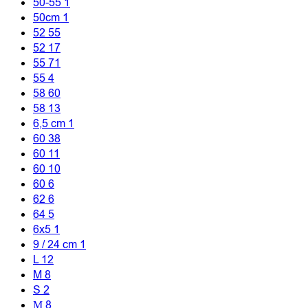
50-55
1
50cm
1
52
55
52
17
55
71
55
4
58
60
58
13
6,5 cm
1
60
38
60
11
60
10
60
6
62
6
64
5
6x5
1
9 / 24 cm
1
L
12
M
8
S
2
Μ
8