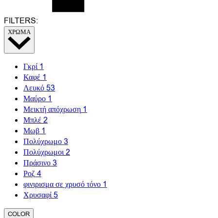
FILTERS:
ΧΡΩΜΑ
Γκρί
1
Καφέ
1
Λευκό
53
Μαύρο
1
Μεικτή απόχρωση
1
Μπλέ
2
Μωβ
1
Πολύχρωμο
3
Πολύχρωμοι
2
Πράσινο
3
Ροζ
4
φινιρισμα σε χρυσό τόνο
1
Χρυσαφί
5
COLOR