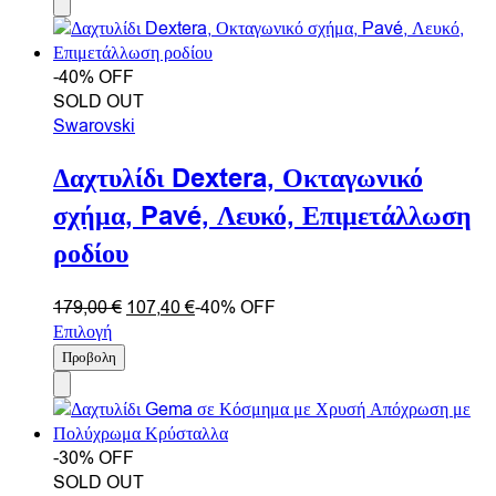
-40% OFF
SOLD OUT
Swarovski
Δαχτυλίδι Dextera, Οκταγωνικό
σχήμα, Pavé, Λευκό, Επιμετάλλωση
ροδίου
179,00
€
107,40
€
-40% OFF
Επιλογή
Προβολη
-30% OFF
SOLD OUT