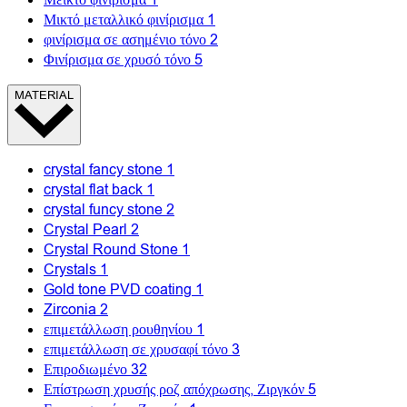
Μεικτό φινίρισμα
1
Μικτό μεταλλικό φινίρισμα
1
φινίρισμα σε ασημένιο τόνο
2
Φινίρισμα σε χρυσό τόνο
5
MATERIAL
crystal fancy stone
1
crystal flat back
1
crystal funcy stone
2
Crystal Pearl
2
Crystal Round Stone
1
Crystals
1
Gold tone PVD coating
1
Zirconia
2
επιμετάλλωση ρουθηνίου
1
επιμετάλλωση σε χρυσαφί τόνο
3
Επιροδιωμένο
32
Επίστρωση χρυσής ροζ απόχρωσης, Ζιργκόν
5