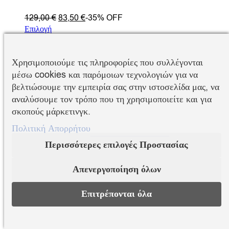
129,00
€
83,50
€
-35% OFF
Επιλογή
Προβολη
Χρησιμοποιούμε τις πληροφορίες που συλλέγονται
μέσω cookies και παρόμοιων τεχνολογιών για να
βελτιώσουμε την εμπειρία σας στην ιστοσελίδα μας, να
SOLD OUT
αναλύσουμε τον τρόπο που τη χρησιμοποιείτε και για
Swarovski
σκοπούς μάρκετινγκ.
Δαχτυλίδι Hyperbola, Μείξη κοπών,
Πολιτική Απορρήτου
Λευκό, Επιμετάλλωση ροδίου
Περισσότερες επιλογές Προστασίας
139,00
€
Απενεργοποίηση όλων
Επιλογή
Προβολη
Επιτρέπονται όλα
EL