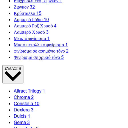
Επιχρυσωμένο, Ζιργκόν
1
Ζιργκον
32
Κρύσταλλα
15
Λαμπερό Ρόδιο
10
Λαμπερό Ροζ Χρυσό
4
Λαμπερό Χρυσό
3
Μεικτό φινίρισμα
1
Μικτό μεταλλικό φινίρισμα
1
φινίρισμα σε ασημένιο τόνο
2
Φινίρισμα σε χρυσό τόνο
5
ΣΥΛΛΟΓΗ
Attract Trilogy
1
Chroma
2
Constella
10
Dextera
3
Dulcis
1
Gema
3