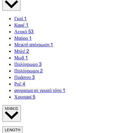
Γκρί
1
Καφέ
1
Λευκό
53
Μαύρο
1
Μεικτή απόχρωση
1
Μπλέ
2
Μωβ
1
Πολύχρωμο
3
Πολύχρωμοι
2
Πράσινο
3
Ροζ
4
φινιρισμα σε χρυσό τόνο
1
Χρυσαφί
5
ΜΗΚΟΣ
LENGTH