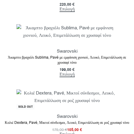
220,00
€
Επιλογή
Swarovski
Άκαμπτο βραχιόλι Sublima, Pavé με εμφάνιση χιονιού, Λευκό, Επιμετάλλωση σε
χρυσαφί τόνο
199,00
€
Επιλογή
-40% OFF
SOLD OUT
Swarovski
Κολιέ Dextera, Pavé, Μικτοί σύνδεσμοι, Λευκό, Επιμετάλλωση σε ροζ χρυσαφί τόνο
175,00
€
105,00
€