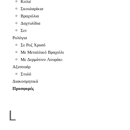
Κολιέ
Σκουλαρίκια
Βραχιόλια
Δαχτυλίδια
Σετ
Ρολόγια
Σε Ροζ Χρυσό
Με Μεταλλικό Βραχιόλι
Με Δερμάτινο Λουράκι
Αξεσουάρ
Στυλό
Διακοσμητικά
Προσφορές
L