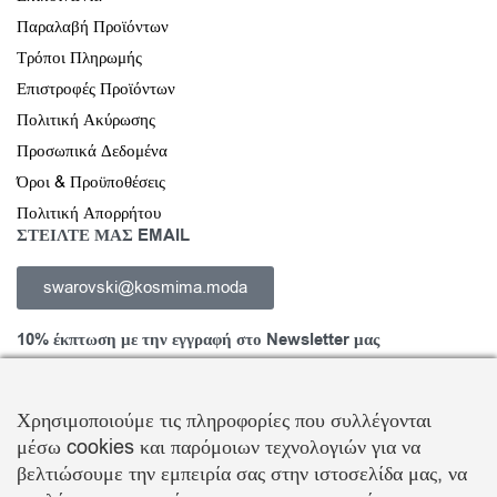
Παραλαβή Προϊόντων
Τρόποι Πληρωμής
Επιστροφές Προϊόντων
Πολιτική Ακύρωσης
Προσωπικά Δεδομένα
Όροι & Προϋποθέσεις
Πολιτική Απορρήτου
ΣΤΕΙΛΤΕ ΜΑΣ EMAIL
swarovski@kosmima.moda
10% έκπτωση με την εγγραφή στο Newsletter μας
Χρησιμοποιούμε τις πληροφορίες που συλλέγονται
μέσω cookies και παρόμοιων τεχνολογιών για να
Εγγραφείτε στο Newsletter και ενημερωθείτε για νέα προϊόντα,
βελτιώσουμε την εμπειρία σας στην ιστοσελίδα μας, να
τάσεις και προσφορές, καθώς και για να λάβετε
κουπόνι έκπτωσης