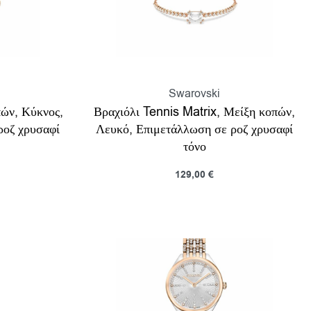
Swarovski
ών, Κύκνος,
Βραχιόλι Tennis Matrix, Μείξη κοπών,
ροζ χρυσαφί
Λευκό, Επιμετάλλωση σε ροζ χρυσαφί
τόνο
129,00
€
Προσθήκη στο καλάθι
ροβολη
Προβολη