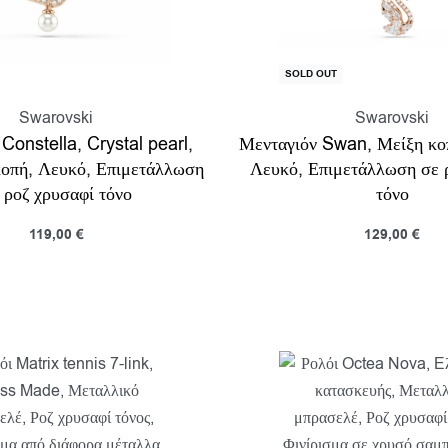
SOLD OUT
Swarovski
Swarovski
Constella, Crystal pearl,
Μενταγιόν Swan, Μείξη κο
κοπή, Λευκό, Επιμετάλλωση
Λευκό, Επιμετάλλωση σε 
 ροζ χρυσαφί τόνο
τόνο
119,00
€
129,00
€
κη στο καλάθι
Διαβάστε περισσότερα
Προβολη
Π