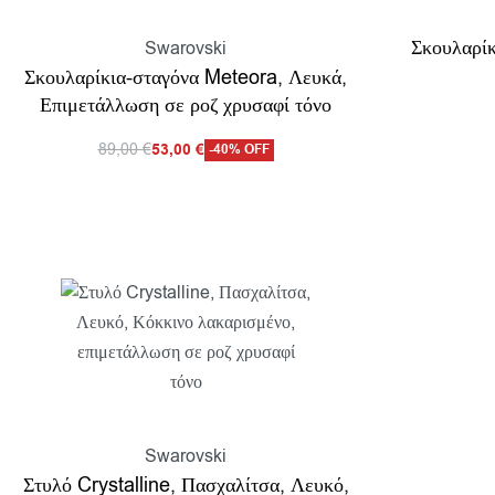
Σκουλαρί
Swarovski
Σκουλαρίκια-σταγόνα Meteora, Λευκά,
Επιμετάλλωση σε ροζ χρυσαφί τόνο
Διαβάσ
89,00
€
53,00
€
-40% OFF
Προσθήκη στο καλάθι
Προβολη
Swarovski
Στυλό Crystalline, Πασχαλίτσα, Λευκό,