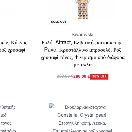
SOLD OUT
Swarovski
πών, Κύκνος,
Ρολόι Attract, Ελβετικής κατασκευής,
ροζ χρυσαφί
Pavé, Κρυστάλλινο μπρασελέ, Ροζ
χρυσαφί τόνος, Φινίρισμα από διάφορα
μέταλλα
380,00
€
266,00
€
-30% OFF
ροβολη
Διαβάστε περισσότερα
Προβολη