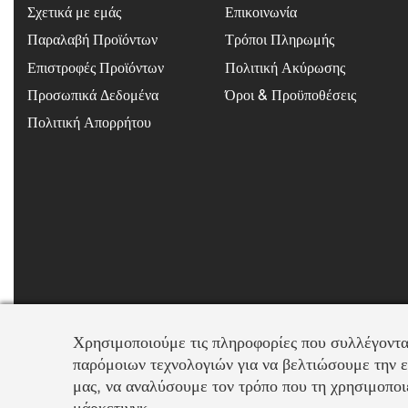
Σχετικά με εμάς
Επικοινωνία
Παραλαβή Προϊόντων
Τρόποι Πληρωμής
Επιστροφές Προϊόντων
Πολιτική Ακύρωσης
Προσωπικά Δεδομένα
Όροι & Προϋποθέσεις
Πολιτική Απορρήτου
KOSMIMA.MODA
2022 ΚΑΤΑΣΚΕΥΗ – ΣΧΕΔΙΑΣΜΟΣ LEMONART
Χρησιμοποιούμε τις πληροφορίες που συλλέγοντα
παρόμοιων τεχνολογιών για να βελτιώσουμε την ε
Supported by
μας, να αναλύσουμε τον τρόπο που τη χρησιμοποιε