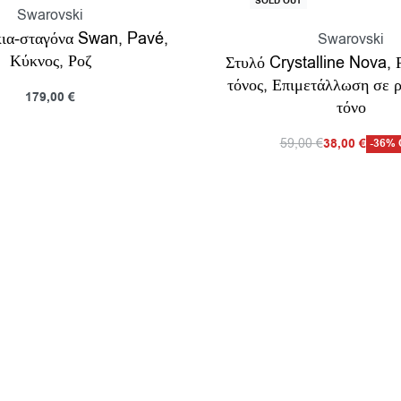
SOLD OUT
Swarovski
κια-σταγόνα Swan, Pavé,
Swarovski
Κύκνος, Ροζ
Στυλό Crystalline Nova, 
τόνος, Επιμετάλλωση σε 
179,00
€
τόνο
τε περισσότερα
Προβολη
59,00
€
38,00
€
-36% 
Διαβάστε περισσότερα
Π