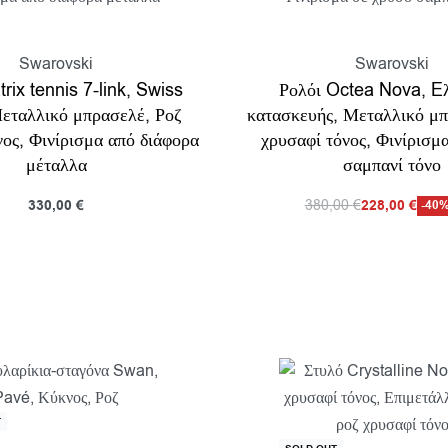
Swarovski
Swarovski
rix tennis 7-link, Swiss
Ρολόι Octea Nova, Eλ
εταλλικό μπρασελέ, Ροζ
κατασκευής, Μεταλλικό μπ
νος, Φινίρισμα από διάφορα
χρυσαφί τόνος, Φινίρισμ
μέταλλα
σαμπανί τόνο
330,00
€
380,00
€
228,00
€
-40%
κη στο καλάθι
Προσθήκη στο καλάθι
Προβολη
Π
T