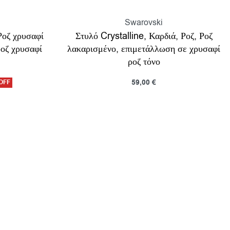
Swarovski
Ροζ χρυσαφί
Στυλό Crystalline, Καρδιά, Ροζ, Ροζ
ροζ χρυσαφί
λακαρισμένο, επιμετάλλωση σε χρυσαφί
ροζ τόνο
59,00
€
OFF
Προσθήκη στο καλάθι
ροβολη
Προβολη