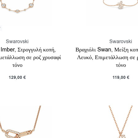
T
Swarovski
Swarovski
 Imber, Στρογγυλή κοπή,
Βραχιόλι Swan, Μείξη κοπ
μετάλλωση σε ροζ χρυσαφί
Λευκό, Επιμετάλλωση σε 
τόνο
τόνο
129,00
€
119,00
€
τε περισσότερα
Προσθήκη στο καλάθι
Προβολη
Π