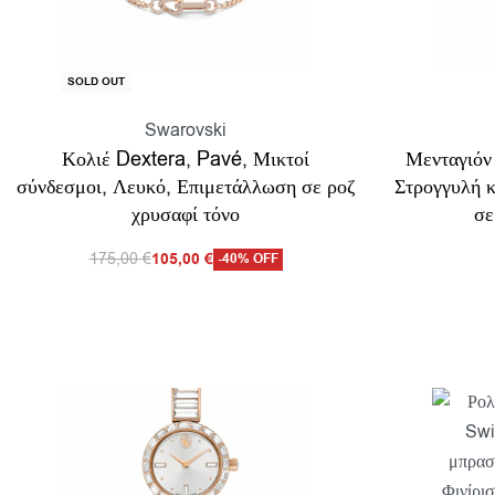
SOLD OUT
Swarovski
Κολιέ Dextera, Pavé, Μικτοί
Μενταγιόν 
σύνδεσμοι, Λευκό, Επιμετάλλωση σε ροζ
Στρογγυλή 
χρυσαφί τόνο
σε
175,00
€
105,00
€
-40% OFF
Επιλογή
Προσθή
Προβολη