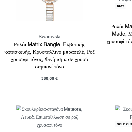
NEW
Ρολόι Mat
Made, Μ
Swarovski
χρυσαφί τό
Ρολόι Matrix Bangle, Eλβετικής
κατασκευής, Κρυστάλλινο μπρασελέ, Ροζ
χρυσαφί τόνος, Φινίρισμα σε χρυσό
Προσθή
σαμπανί τόνο
380,00
€
Προσθήκη στο καλάθι
Προβολη
SOLD OU