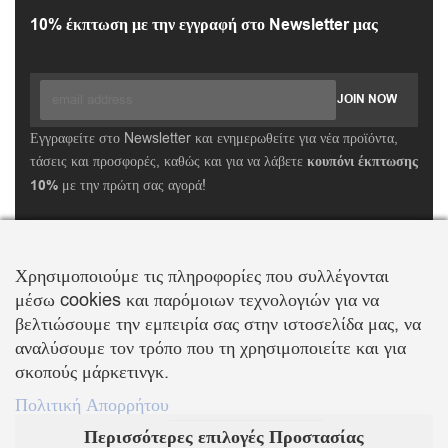
10% έκπτωση με την εγγραφή στο Newsletter μας
Εγγραφείτε στο Newsletter και ενημερωθείτε για νέα προϊόντα,
τάσεις και προσφορές, καθώς και για να λάβετε
κουπόνι έκπτωσης
10%
με την πρώτη σας αγορά!
ΒΑΛΛΗΣ Χ.-ΑΒΑΓΙΑΝΟΣ Ε. ΕΜΠΟΡΙΚΗ ΕΤΑΙΡΕΙΑ Ο.Ε.
Τα λογότυπα SWAROVSKI & SWAN είναι κατοχυρωμένα σήματα της Swarovski AG
Χρησιμοποιούμε τις πληροφορίες που συλλέγονται
Με την επιφύλαξη κάθε νόμιμου δικαιώματος
μέσω cookies και παρόμοιων τεχνολογιών για να
βελτιώσουμε την εμπειρία σας στην ιστοσελίδα μας, να
αναλύσουμε τον τρόπο που τη χρησιμοποιείτε και για
σκοπούς μάρκετινγκ.
KOSMIMA.MODA
2022 ΚΑΤΑΣΚΕΥΗ – ΣΧΕΔΙΑΣΜΟΣ LEMONART
Πολιτική Απορρήτου
Supported by
Περισσότερες επιλογές Προστασίας