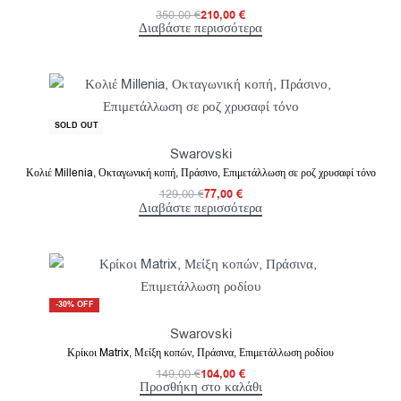
350,00
€
210,00
€
Διαβάστε περισσότερα
-40% OFF
SOLD OUT
Swarovski
Κολιέ Millenia, Οκταγωνική κοπή, Πράσινο, Επιμετάλλωση σε ροζ χρυσαφί τόνο
129,00
€
77,00
€
Διαβάστε περισσότερα
-30% OFF
Swarovski
Κρίκοι Matrix, Μείξη κοπών, Πράσινα, Επιμετάλλωση ροδίου
149,00
€
104,00
€
Προσθήκη στο καλάθι