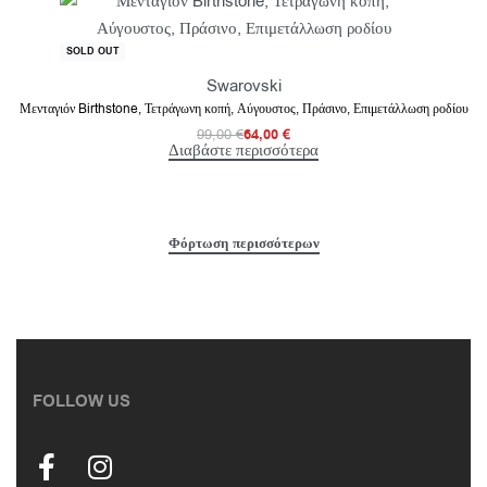
-35% OFF
SOLD OUT
Swarovski
Μενταγιόν Birthstone, Τετράγωνη κοπή, Αύγουστος, Πράσινο, Επιμετάλλωση ροδίου
99,00
€
64,00
€
Διαβάστε περισσότερα
FOLLOW US