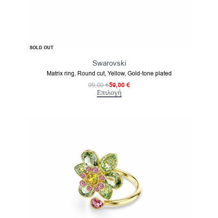
-40% OFF
SOLD OUT
Swarovski
Matrix ring, Round cut, Yellow, Gold-tone plated
99,00
€
59,00
€
Επιλογή