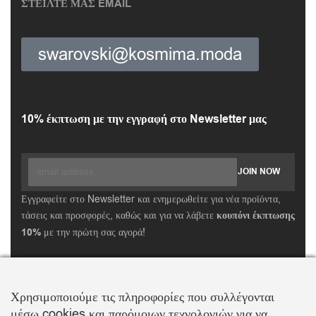
ΣΤΕΙΛΤΕ ΜΑΣ EMAIL
swarovski@kosmima.moda
10% έκπτωση με την εγγραφή στο Newsletter μας
Εγγραφείτε στο Newsletter και ενημερωθείτε για νέα προϊόντα,
τάσεις και προσφορές, καθώς και για να λάβετε
κουπόνι έκπτωσης
10%
με την πρώτη σας αγορά!
ΒΑΛΛΗΣ Χ.-ΑΒΑΓΙΑΝΟΣ Ε. ΕΜΠΟΡΙΚΗ ΕΤΑΙΡΕΙΑ Ο.Ε.
Τα λογότυπα SWAROVSKI & SWAN είναι κατοχυρωμένα σήματα της Swarovski AG
Χρησιμοποιούμε τις πληροφορίες που συλλέγονται
Με την επιφύλαξη κάθε νόμιμου δικαιώματος
μέσω cookies και παρόμοιων τεχνολογιών για να