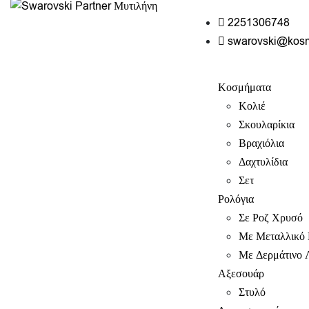
2251306748
swarovski@kos
Κοσμήματα
Κολιέ
Σκουλαρίκια
Βραχιόλια
Δαχτυλίδια
Σετ
Ρολόγια
Σε Ροζ Χρυσό
Με Μεταλλικό 
Με Δερμάτινο 
Αξεσουάρ
Στυλό