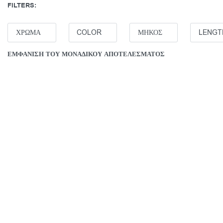
FILTERS:
ΧΡΩΜΑ
COLOR
ΜΗΚΟΣ
LENGT
ΕΜΦΆΝΙΣΗ ΤΟΥ ΜΟΝΑΔΙΚΟΎ ΑΠΟΤΕΛΈΣΜΑΤΟΣ
SOLD OUT
Swarovski
Κολιέ Swan, Κύκνος, Ροζ,
Επιμετάλλωση σε ροζ χρυσαφί τόνο