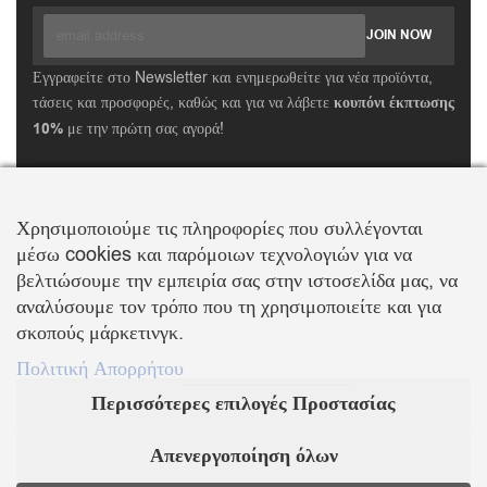
Εγγραφείτε στο Newsletter και ενημερωθείτε για νέα προϊόντα,
τάσεις και προσφορές, καθώς και για να λάβετε
κουπόνι έκπτωσης
10%
με την πρώτη σας αγορά!
ΒΑΛΛΗΣ Χ.-ΑΒΑΓΙΑΝΟΣ Ε. ΕΜΠΟΡΙΚΗ ΕΤΑΙΡΕΙΑ Ο.Ε.
Τα λογότυπα SWAROVSKI & SWAN είναι κατοχυρωμένα σήματα της Swarovski AG
Χρησιμοποιούμε τις πληροφορίες που συλλέγονται
Με την επιφύλαξη κάθε νόμιμου δικαιώματος
μέσω cookies και παρόμοιων τεχνολογιών για να
βελτιώσουμε την εμπειρία σας στην ιστοσελίδα μας, να
αναλύσουμε τον τρόπο που τη χρησιμοποιείτε και για
σκοπούς μάρκετινγκ.
KOSMIMA.MODA
2022 ΚΑΤΑΣΚΕΥΗ – ΣΧΕΔΙΑΣΜΟΣ LEMONART
Πολιτική Απορρήτου
Supported by
Περισσότερες επιλογές Προστασίας
Απενεργοποίηση όλων