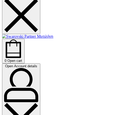
0
Open cart
Open Account details