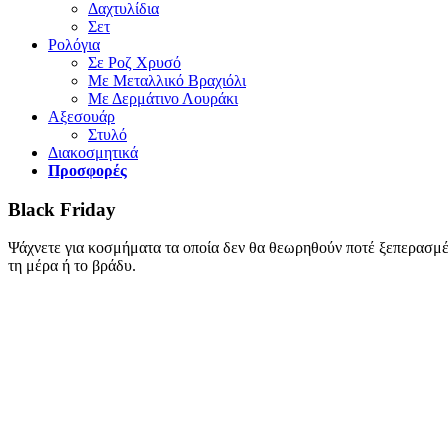
Δαχτυλίδια
Σετ
Ρολόγια
Σε Ροζ Χρυσό
Με Μεταλλικό Βραχιόλι
Με Δερμάτινο Λουράκι
Αξεσουάρ
Στυλό
Διακοσμητικά
Προσφορές
Black Friday
Ψάχνετε για κοσμήματα τα οποία δεν θα θεωρηθούν ποτέ ξεπερασμένα
τη μέρα ή το βράδυ.