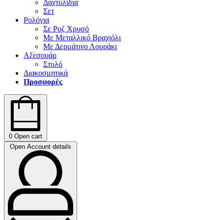
Δαχτυλίδια
Σετ
Ρολόγια
Σε Ροζ Χρυσό
Με Μεταλλικό Βραχιόλι
Με Δερμάτινο Λουράκι
Αξεσουάρ
Στυλό
Διακοσμητικά
Προσφορές
0
Open cart
Open Account details