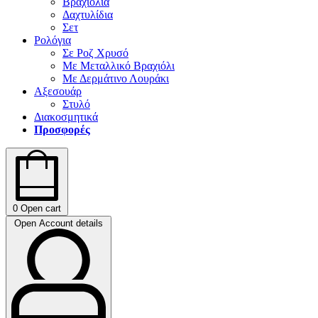
Βραχιόλια
Δαχτυλίδια
Σετ
Ρολόγια
Σε Ροζ Χρυσό
Με Μεταλλικό Βραχιόλι
Με Δερμάτινο Λουράκι
Αξεσουάρ
Στυλό
Διακοσμητικά
Προσφορές
0
Open cart
Open Account details