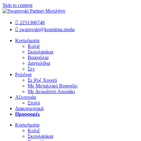
Skip to content
2251306748
swarovski@kosmima.moda
Κοσμήματα
Κολιέ
Σκουλαρίκια
Βραχιόλια
Δαχτυλίδια
Σετ
Ρολόγια
Σε Ροζ Χρυσό
Με Μεταλλικό Βραχιόλι
Με Δερμάτινο Λουράκι
Αξεσουάρ
Στυλό
Διακοσμητικά
Προσφορές
Κοσμήματα
Κολιέ
Σκουλαρίκια