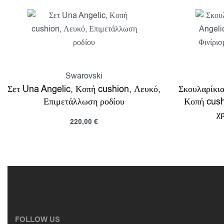
Swarovski
Σετ Una Angelic, Κοπή cushion, Λευκό,
Σκουλαρίκια
Επιμετάλλωση ροδίου
Κοπή cush
χ
220,00
€
Προσθήκη στο καλάθι
Προβολη
Προσθή
FOLLOW US