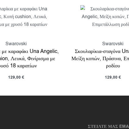
Swarovski
Swarovski
 με καραφάκι Una Angelic,
Σκουλαρίκια-σταγόνα Un
ion, Λευκά, Φινίρισμα με
Μείξη κοπών, Πράσινα, Ε
ρυσό 18 καρατίων
ροδίου
129,00
€
129,00
€
κη στο καλάθι
Προσθήκη στο καλάθι
Προβολη
Π
ΣΤΕΙΛΤΕ ΜΑΣ EMA