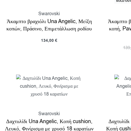
SOLD OU
Swarovski
Άκαμπτο βραχιόλι Una Angelic, Μείξη
Άκαμπτο β
κοπών, Πράσινο, Επιμετάλλωση ροδίου
κοπή, Pa
134,00
€
Προσθήκη στο καλάθι
139
Προβολη
Διαβάσ
Swarovski
Δαχτυλίδι Una Angelic, Κοπή cushion,
Δαχτυλίδι
Λευκό, Φινίρισμα με χρυσό 18 καρατίων
Κοπή cush