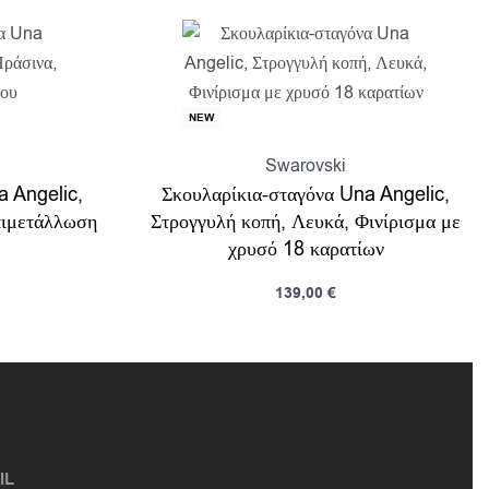
NEW
Swarovski
a Angelic,
Σκουλαρίκια-σταγόνα Una Angelic,
πιμετάλλωση
Στρογγυλή κοπή, Λευκά, Φινίρισμα με
χρυσό 18 καρατίων
139,00
€
Προσθήκη στο καλάθι
ροβολη
Προβολη
IL