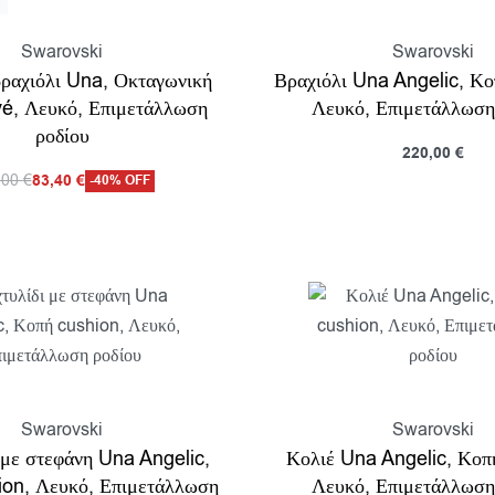
T
Swarovski
Swarovski
ραχιόλι Una, Οκταγωνική
Βραχιόλι Una Angelic, Κο
vé, Λευκό, Επιμετάλλωση
Λευκό, Επιμετάλλωση
ροδίου
220,00
€
Προσθήκη στο καλάθι
,00
€
83,40
€
-40% OFF
Π
τε περισσότερα
Προβολη
Swarovski
Swarovski
 με στεφάνη Una Angelic,
Κολιέ Una Angelic, Κοπ
ion, Λευκό, Επιμετάλλωση
Λευκό, Επιμετάλλωση