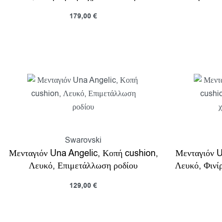
179,00
€
Επιλογή
Προβολη
Swarovski
Μενταγιόν Una Angelic, Κοπή cushion,
Μενταγιόν U
Λευκό, Επιμετάλλωση ροδίου
Λευκό, Φινί
129,00
€
Προσθήκη στο καλάθι
Προσθή
Προβολη