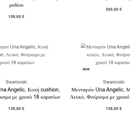
ροδίου
300,00
€
Προσθήκη στο καλάθι
159,00
€
Π
Επιλογή
Προβολη
NEW
Swarovski
Swarovski
na Angelic, Κοπή cushion,
Μενταγιόν Una Angelic, Μ
ρισμα με χρυσό 18 καρατίων
Λευκό, Φινίρισμα με χρυσό
139,00
€
139,00
€
κη στο καλάθι
Προσθήκη στο καλάθι
Προβολη
Π