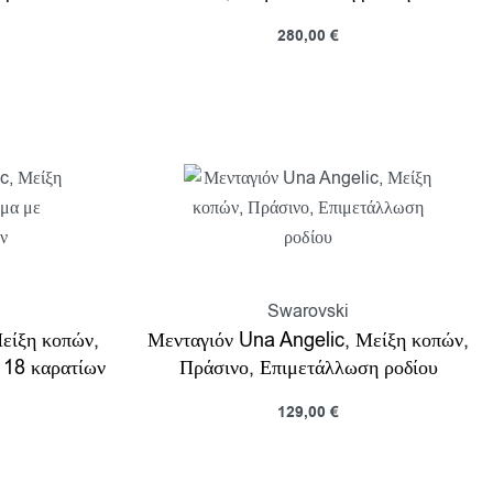
280,00
€
Διαβάστε περισσότερα
ροβολη
Προβολη
Swarovski
είξη κοπών,
Μενταγιόν Una Angelic, Μείξη κοπών,
 18 καρατίων
Πράσινο, Επιμετάλλωση ροδίου
129,00
€
Προσθήκη στο καλάθι
ροβολη
Προβολη