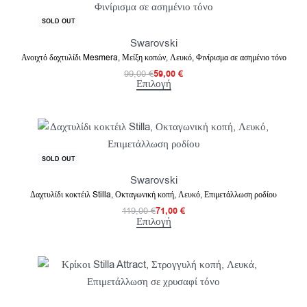
-40% OFF
SOLD OUT
Swarovski
Ανοιχτό δαχτυλίδι Mesmera, Μείξη κοπών, Λευκό, Φινίρισμα σε ασημένιο τόνο
99,00
€
59,00
€
Επιλογή
-40% OFF
SOLD OUT
Swarovski
Δαχτυλίδι κοκτέιλ Stilla, Οκταγωνική κοπή, Λευκό, Επιμετάλλωση ροδίου
119,00
€
71,00
€
Επιλογή