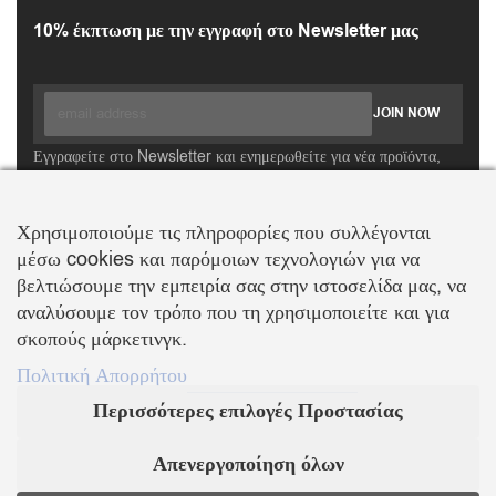
10% έκπτωση με την εγγραφή στο Newsletter μας
Εγγραφείτε στο Newsletter και ενημερωθείτε για νέα προϊόντα,
τάσεις και προσφορές, καθώς και για να λάβετε
κουπόνι έκπτωσης
10%
με την πρώτη σας αγορά!
Χρησιμοποιούμε τις πληροφορίες που συλλέγονται
μέσω cookies και παρόμοιων τεχνολογιών για να
ΒΑΛΛΗΣ Χ.-ΑΒΑΓΙΑΝΟΣ Ε. ΕΜΠΟΡΙΚΗ ΕΤΑΙΡΕΙΑ Ο.Ε.
βελτιώσουμε την εμπειρία σας στην ιστοσελίδα μας, να
Τα λογότυπα SWAROVSKI & SWAN είναι κατοχυρωμένα σήματα της Swarovski AG
αναλύσουμε τον τρόπο που τη χρησιμοποιείτε και για
Με την επιφύλαξη κάθε νόμιμου δικαιώματος
σκοπούς μάρκετινγκ.
Πολιτική Απορρήτου
Περισσότερες επιλογές Προστασίας
KOSMIMA.MODA
2022 ΚΑΤΑΣΚΕΥΗ – ΣΧΕΔΙΑΣΜΟΣ LEMONART
Απενεργοποίηση όλων
Supported by