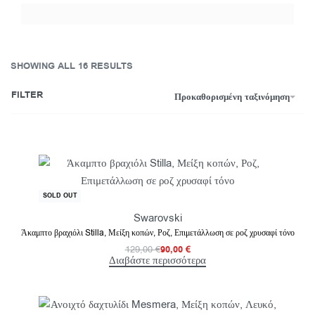
SHOWING ALL 16 RESULTS
FILTER
Προκαθορισμένη ταξινόμηση
-30% OFF
SOLD OUT
Swarovski
Άκαμπτο βραχιόλι Stilla, Μείξη κοπών, Ροζ, Επιμετάλλωση σε ροζ χρυσαφί τόνο
129,00
€
90,00
€
Διαβάστε περισσότερα