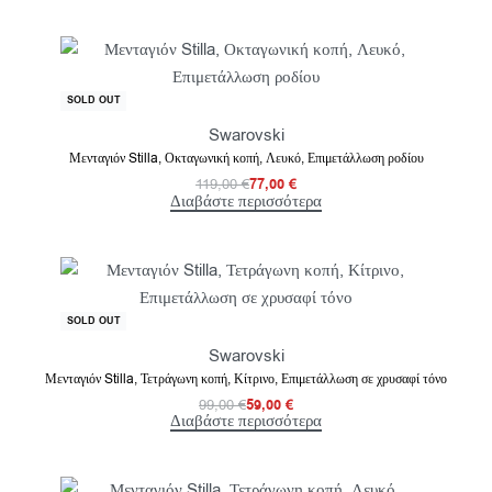
-35% OFF
SOLD OUT
Swarovski
Μενταγιόν Stilla, Οκταγωνική κοπή, Λευκό, Επιμετάλλωση ροδίου
119,00
€
77,00
€
Διαβάστε περισσότερα
-40% OFF
SOLD OUT
Swarovski
Μενταγιόν Stilla, Τετράγωνη κοπή, Κίτρινο, Επιμετάλλωση σε χρυσαφί τόνο
99,00
€
59,00
€
Διαβάστε περισσότερα