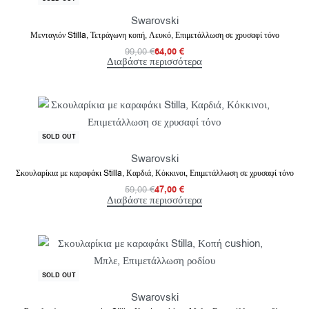
Swarovski
Μενταγιόν Stilla, Τετράγωνη κοπή, Λευκό, Επιμετάλλωση σε χρυσαφί τόνο
99,00
€
64,00
€
Διαβάστε περισσότερα
-20% OFF
SOLD OUT
Swarovski
Σκουλαρίκια με καραφάκι Stilla, Καρδιά, Κόκκινοι, Επιμετάλλωση σε χρυσαφί τόνο
59,00
€
47,00
€
Διαβάστε περισσότερα
-31% OFF
SOLD OUT
Swarovski