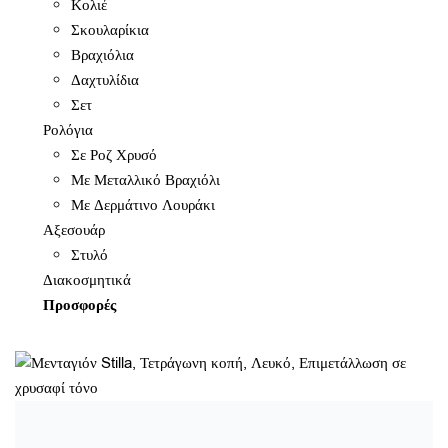
Κολιέ
Σκουλαρίκια
Βραχιόλια
Δαχτυλίδια
Σετ
Ρολόγια
Σε Ροζ Χρυσό
Με Μεταλλικό Βραχιόλι
Με Δερμάτινο Λουράκι
Αξεσουάρ
Στυλό
Διακοσμητικά
Προσφορές