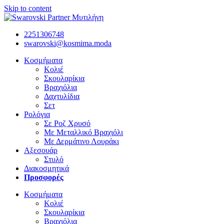
Skip to content
2251306748
swarovski@kosmima.moda
Κοσμήματα
Κολιέ
Σκουλαρίκια
Βραχιόλια
Δαχτυλίδια
Σετ
Ρολόγια
Σε Ροζ Χρυσό
Με Μεταλλικό Βραχιόλι
Με Δερμάτινο Λουράκι
Αξεσουάρ
Στυλό
Διακοσμητικά
Προσφορές
Κοσμήματα
Κολιέ
Σκουλαρίκια
Βραχιόλια