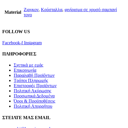
Ζιργκον
,
Κρύσταλλα
,
φινίρισμα σε χρυσό σαμπανί
Material
τονο
FOLLOW US
Facebook-f
Instagram
ΠΛΗΡΟΦΟΡΙΕΣ
Σχετικά με εμάς
Επικοινωνία
Παραλαβή Προϊόντων
Τρόποι Πληρωμής
Επιστροφές Προϊόντων
Πολιτική Ακύρωσης
Προσωπικά Δεδομένα
Όροι & Προϋποθέσεις
Πολιτική Απορρήτου
ΣΤΕΙΛΤΕ ΜΑΣ EMAIL