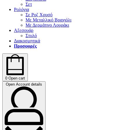
Σετ
Ρολόγια
Σε Ροζ Χρυσό
Με Μεταλλικό Βραχιόλι
Με Δερμάτινο Λουράκι
Αξεσουάρ
Στυλό
Διακοσμητικά
Προσφορές
0
Open cart
Open Account details