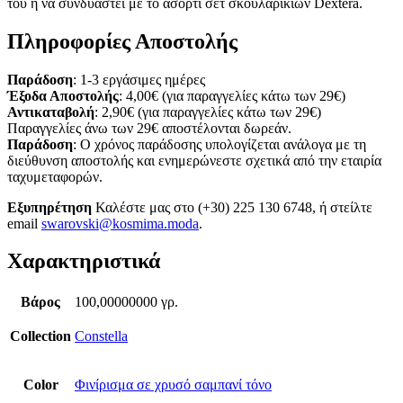
του ή να συνδυαστεί με το ασορτί σετ σκουλαρικιών Dextera.
Πληροφορίες Αποστολής
Παράδοση
: 1-3 εργάσιμες ημέρες
Έξοδα Αποστολής
: 4,00€ (για παραγγελίες κάτω των 29€)
Αντικαταβολή
: 2,90€ (για παραγγελίες κάτω των 29€)
Παραγγελίες άνω των 29€ αποστέλονται δωρεάν.
Παράδοση
: Ο χρόνος παράδοσης υπολογίζεται ανάλογα με τη
διεύθυνση αποστολής και ενημερώνεστε σχετικά από την εταιρία
ταχυμεταφορών.
Εξυπηρέτηση
Καλέστε μας στο (+30) 225 130 6748, ή στείλτε
email
swarovski@kosmima.moda
.
Χαρακτηριστικά
Βάρος
100,00000000 γρ.
Collection
Constella
Color
Φινίρισμα σε χρυσό σαμπανί τόνο