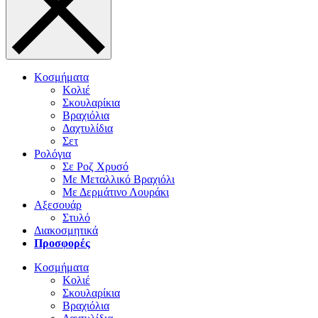
Κοσμήματα
Κολιέ
Σκουλαρίκια
Βραχιόλια
Δαχτυλίδια
Σετ
Ρολόγια
Σε Ροζ Χρυσό
Με Μεταλλικό Βραχιόλι
Με Δερμάτινο Λουράκι
Αξεσουάρ
Στυλό
Διακοσμητικά
Προσφορές
Κοσμήματα
Κολιέ
Σκουλαρίκια
Βραχιόλια