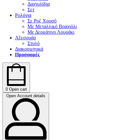
Δαχτυλίδια
Σετ
Ρολόγια
Σε Ροζ Χρυσό
Με Μεταλλικό Βραχιόλι
Με Δερμάτινο Λουράκι
Αξεσουάρ
Στυλό
Διακοσμητικά
Προσφορές
0
Open cart
Open Account details