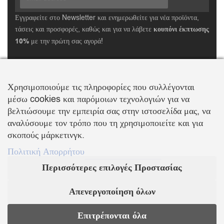
Εγγραφείτε στο Newsletter και ενημερωθείτε για νέα προϊόντα,
τάσεις και προσφορές, καθώς και για να λάβετε
κουπόνι έκπτωσης
10%
με την πρώτη σας αγορά!
ΒΑΛΛΗΣ Χ.-ΑΒΑΓΙΑΝΟΣ Ε. ΕΜΠΟΡΙΚΗ ΕΤΑΙΡΕΙΑ Ο.Ε.
Τα λογότυπα SWAROVSKI & SWAN είναι κατοχυρωμένα σήματα της Swarovski AG
Χρησιμοποιούμε τις πληροφορίες που συλλέγονται
Με την επιφύλαξη κάθε νόμιμου δικαιώματος
μέσω cookies και παρόμοιων τεχνολογιών για να
βελτιώσουμε την εμπειρία σας στην ιστοσελίδα μας, να
αναλύσουμε τον τρόπο που τη χρησιμοποιείτε και για
σκοπούς μάρκετινγκ.
KOSMIMA.MODA
2022 ΚΑΤΑΣΚΕΥΗ – ΣΧΕΔΙΑΣΜΟΣ LEMONART
Πολιτική Απορρήτου
Supported by
Περισσότερες επιλογές Προστασίας
Απενεργοποίηση όλων
Επιτρέπονται όλα