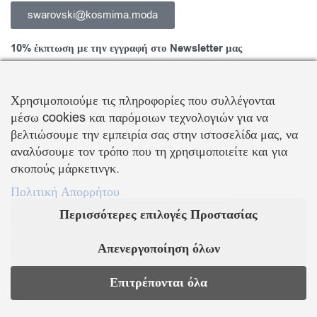
swarovski@kosmima.moda
10% έκπτωση με την εγγραφή στο Newsletter μας
Χρησιμοποιούμε τις πληροφορίες που συλλέγονται
μέσω cookies και παρόμοιων τεχνολογιών για να
Εγγραφείτε στο Newsletter και ενημερωθείτε για νέα προϊόντα,
βελτιώσουμε την εμπειρία σας στην ιστοσελίδα μας, να
τάσεις και προσφορές, καθώς και για να λάβετε
κουπόνι έκπτωσης
αναλύσουμε τον τρόπο που τη χρησιμοποιείτε και για
10%
με την πρώτη σας αγορά!
σκοπούς μάρκετινγκ.
ΒΑΛΛΗΣ Χ.-ΑΒΑΓΙΑΝΟΣ Ε. ΕΜΠΟΡΙΚΗ ΕΤΑΙΡΕΙΑ Ο.Ε.
Πολιτική Απορρήτου
Περισσότερες επιλογές Προστασίας
Τα λογότυπα SWAROVSKI & SWAN είναι κατοχυρωμένα σήματα της Swarovski AG
Με την επιφύλαξη κάθε νόμιμου δικαιώματος
Απενεργοποίηση όλων
KOSMIMA.MODA
2022 ΚΑΤΑΣΚΕΥΗ – ΣΧΕΔΙΑΣΜΟΣ LEMONART
Επιτρέπονται όλα
Supported by