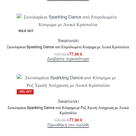
-40% OFF
SOLD OUT
Swarovski
Σκουλαρίκια Sparkling Dance από Επιροδιωμένο Κόσμημα με Λευκά Κρύσταλλα
129,00
€
77,00
€
Διαβάστε περισσότερα
-40% OFF
Swarovski
Σκουλαρίκια Sparkling Dance από Κόσμημα με Ροζ Χρυσή Απόχρωση με Λευκά
Κρύσταλλα
129,00
€
77,00
€
Προσθήκη στο καλάθι