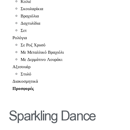
Κολιέ
Σκουλαρίκια
Βραχιόλια
Δαχτυλίδια
Σετ
Ρολόγια
Σε Ροζ Χρυσό
Με Μεταλλικό Βραχιόλι
Με Δερμάτινο Λουράκι
Αξεσουάρ
Στυλό
Διακοσμητικά
Προσφορές
Sparkling Dance