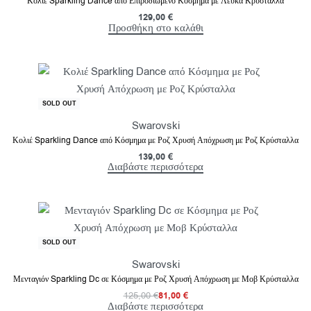
Κολιέ Sparkling Dance από Επιροδιωμένο Κόσμημα με Λευκά Κρύσταλλα
129,00
€
Προσθήκη στο καλάθι
SOLD OUT
Swarovski
Κολιέ Sparkling Dance από Κόσμημα με Ροζ Χρυσή Απόχρωση με Ροζ Κρύσταλλα
139,00
€
Διαβάστε περισσότερα
-35% OFF
SOLD OUT
Swarovski
Μενταγιόν Sparkling Dc σε Κόσμημα με Ροζ Χρυσή Απόχρωση με Μοβ Κρύσταλλα
125,00
€
81,00
€
Διαβάστε περισσότερα