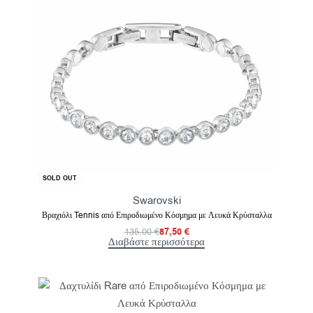
-35% OFF
SOLD OUT
Swarovski
Βραχιόλι Tennis από Επιροδιωμένο Κόσμημα με Λευκά Κρύσταλλα
135,00
€
87,50
€
Διαβάστε περισσότερα