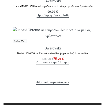
Swarovski
Κολιέ Attract Soul από Επιροδιωμένο Κόσμημα με Λευκά Κρύσταλλα
99,00
€
Προσθήκη στο καλάθι
-40% OFF
SOLD OUT
Swarovski
Κολιέ Chroma σε Επιροδιωμένο Κόσμημα με Ροζ Κρύσταλλα
125,00
€
75,00
€
Διαβάστε περισσότερα