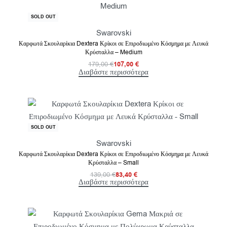
-40% OFF
SOLD OUT
Swarovski
Καρφωτά Σκουλαρίκια Dextera Κρίκοι σε Επιροδιωμένο Κόσμημα με Λευκά
Κρύσταλλα – Medium
179,00
€
107,00
€
Διαβάστε περισσότερα
-40% OFF
SOLD OUT
Swarovski
Καρφωτά Σκουλαρίκια Dextera Κρίκοι σε Επιροδιωμένο Κόσμημα με Λευκά
Κρύσταλλα – Small
139,00
€
83,40
€
Διαβάστε περισσότερα