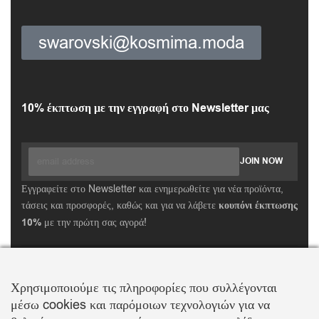
swarovski@kosmima.moda
10% έκπτωση με την εγγραφή στο Newsletter μας
Εγγραφείτε στο Newsletter και ενημερωθείτε για νέα προϊόντα,
τάσεις και προσφορές, καθώς και για να λάβετε
κουπόνι έκπτωσης
10%
με την πρώτη σας αγορά!
ΒΑΛΛΗΣ Χ.-ΑΒΑΓΙΑΝΟΣ Ε. ΕΜΠΟΡΙΚΗ ΕΤΑΙΡΕΙΑ Ο.Ε.
Τα λογότυπα SWAROVSKI & SWAN είναι κατοχυρωμένα σήματα της Swarovski AG
Χρησιμοποιούμε τις πληροφορίες που συλλέγονται
Με την επιφύλαξη κάθε νόμιμου δικαιώματος
μέσω cookies και παρόμοιων τεχνολογιών για να