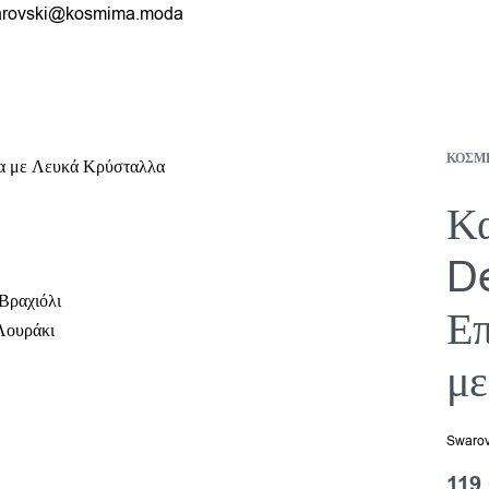
rovski@kosmima.moda
ΚΟΣΜ
Κ
De
Βραχιόλι
Ε
Λουράκι
μ
Swarov
119