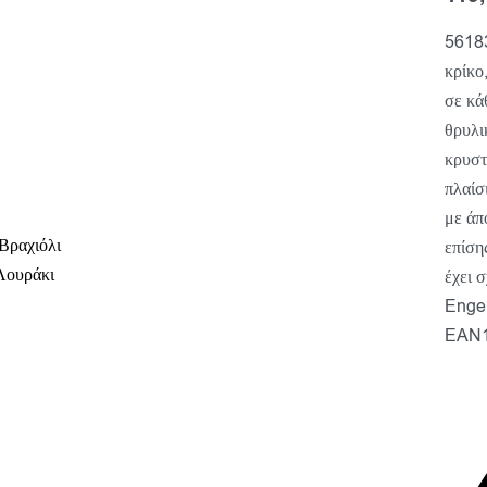
56183
κρίκο
σε κά
θρυλι
κρυστ
πλαίσ
με άπ
Βραχιόλι
επίση
Λουράκι
έχει 
Engel
EAN1