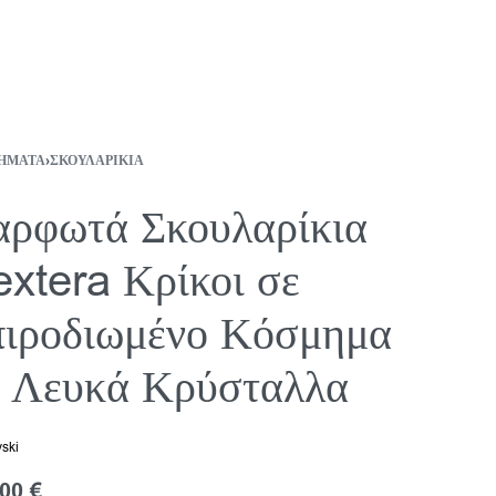
ΉΜΑΤΑ
›
ΣΚΟΥΛΑΡΊΚΙΑ
αρφωτά Σκουλαρίκια
xtera Κρίκοι σε
πιροδιωμένο Κόσμημα
ε Λευκά Κρύσταλλα
ski
,00
€