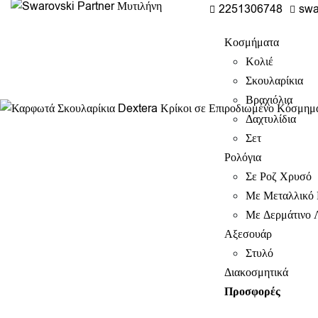
2251306748
swa
Κοσμήματα
Κολιέ
Σκουλαρίκια
Βραχιόλια
Δαχτυλίδια
Σετ
Ρολόγια
Σε Ροζ Χρυσό
Με Μεταλλικό 
Με Δερμάτινο 
Αξεσουάρ
Στυλό
Διακοσμητικά
Προσφορές