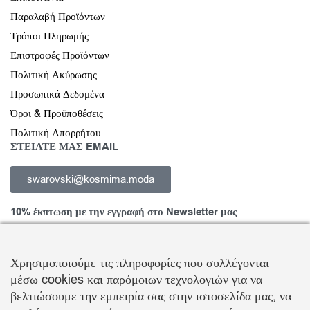
Παραλαβή Προϊόντων
Τρόποι Πληρωμής
Επιστροφές Προϊόντων
Πολιτική Ακύρωσης
Προσωπικά Δεδομένα
Όροι & Προϋποθέσεις
Πολιτική Απορρήτου
ΣΤΕΙΛΤΕ ΜΑΣ EMAIL
swarovski@kosmima.moda
10% έκπτωση με την εγγραφή στο Newsletter μας
Χρησιμοποιούμε τις πληροφορίες που συλλέγονται
μέσω cookies και παρόμοιων τεχνολογιών για να
Εγγραφείτε στο Newsletter και ενημερωθείτε για νέα προϊόντα,
βελτιώσουμε την εμπειρία σας στην ιστοσελίδα μας, να
τάσεις και προσφορές, καθώς και για να λάβετε
κουπόνι έκπτωσης