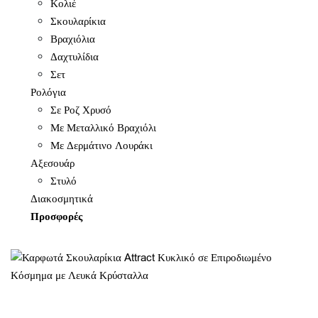
Κολιέ
Σκουλαρίκια
Βραχιόλια
Δαχτυλίδια
Σετ
Ρολόγια
Σε Ροζ Χρυσό
Με Μεταλλικό Βραχιόλι
Με Δερμάτινο Λουράκι
Αξεσουάρ
Στυλό
Διακοσμητικά
Προσφορές