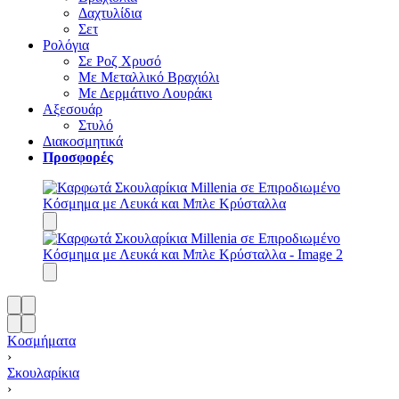
Δαχτυλίδια
Σετ
Ρολόγια
Σε Ροζ Χρυσό
Με Μεταλλικό Βραχιόλι
Με Δερμάτινο Λουράκι
Αξεσουάρ
Στυλό
Διακοσμητικά
Προσφορές
Κοσμήματα
›
Σκουλαρίκια
›