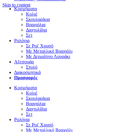
Skip to content
Κοσμήματα
Κολιέ
Σκουλαρίκια
Βραχιόλια
Δαχτυλίδια
Σετ
Ρολόγια
Σε Ροζ Χρυσό
Με Μεταλλικό Βραχιόλι
Με Δερμάτινο Λουράκι
Αξεσουάρ
Στυλό
Διακοσμητικά
Προσφορές
Κοσμήματα
Κολιέ
Σκουλαρίκια
Βραχιόλια
Δαχτυλίδια
Σετ
Ρολόγια
Σε Ροζ Χρυσό
Με Μεταλλικό Βραχιόλι