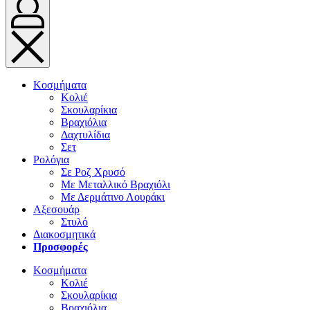
Κοσμήματα
Κολιέ
Σκουλαρίκια
Βραχιόλια
Δαχτυλίδια
Σετ
Ρολόγια
Σε Ροζ Χρυσό
Με Μεταλλικό Βραχιόλι
Με Δερμάτινο Λουράκι
Αξεσουάρ
Στυλό
Διακοσμητικά
Προσφορές
Κοσμήματα
Κολιέ
Σκουλαρίκια
Βραχιόλια