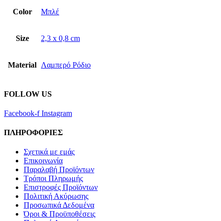
Color
Μπλέ
Size
2,3 x 0,8 cm
Material
Λαμπερό Ρόδιο
FOLLOW US
Facebook-f
Instagram
ΠΛΗΡΟΦΟΡΙΕΣ
Σχετικά με εμάς
Επικοινωνία
Παραλαβή Προϊόντων
Τρόποι Πληρωμής
Επιστροφές Προϊόντων
Πολιτική Ακύρωσης
Προσωπικά Δεδομένα
Όροι & Προϋποθέσεις