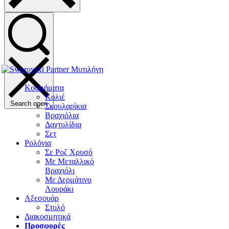
Κοσμήματα
Κολιέ
Search open
Σκουλαρίκια
Βραχιόλια
Δαχτυλίδια
Σετ
Ρολόγια
Σε Ροζ Χρυσό
Με Μεταλλικό
Βραχιόλι
Με Δερμάτινο
Λουράκι
Αξεσουάρ
Στυλό
Διακοσμητικά
Προσφορές