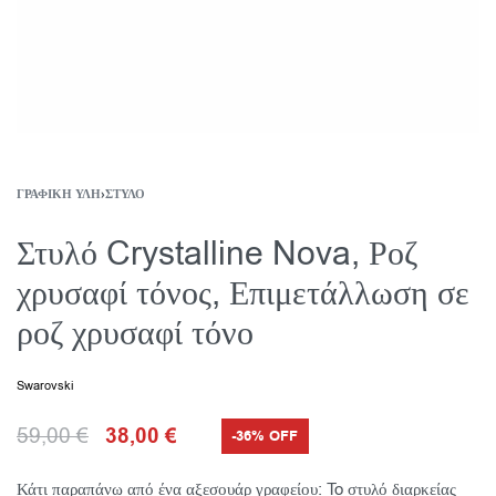
ΓΡΑΦΙΚΉ ΎΛΗ
›
ΣΤΥΛΌ
Στυλό Crystalline Nova, Ροζ
χρυσαφί τόνος, Επιμετάλλωση σε
ροζ χρυσαφί τόνο
Swarovski
59,00
€
38,00
€
-36% OFF
Κάτι παραπάνω από ένα αξεσουάρ γραφείου: To στυλό διαρκείας