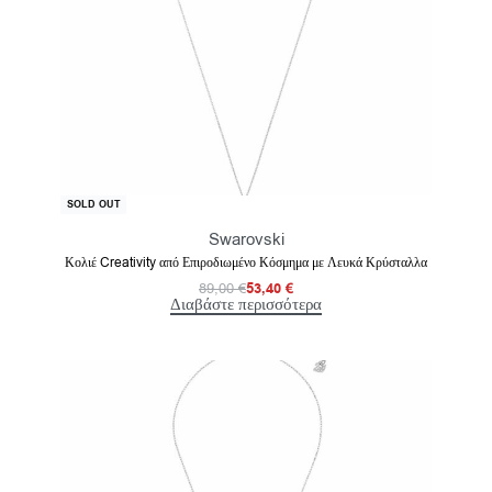
-40% OFF
SOLD OUT
Swarovski
Κολιέ Creativity από Επιροδιωμένο Κόσμημα με Λευκά Κρύσταλλα
89,00
€
53,40
€
Διαβάστε περισσότερα