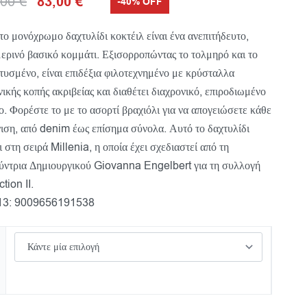
,00
€
83,00
€
-40% OFF
το μονόχρωμο δαχτυλίδι κοκτέιλ είναι ένα ανεπιτήδευτο,
ερινό βασικό κομμάτι. Εξισορροπώντας το τολμηρό και το
τυσμένο, είναι επιδέξια φιλοτεχνημένο με κρύσταλλα
νικής κοπής ακριβείας και διαθέτει διαχρονικό, επιροδιωμένο
ο. Φορέστε το με το ασορτί βραχιόλι για να απογειώσετε κάθε
ιση, από denim έως επίσημα σύνολα. Αυτό το δαχτυλίδι
ι στη σειρά Millenia, η οποία έχει σχεδιαστεί από τη
ύντρια Δημιουργικού Giovanna Engelbert για τη συλλογή
tion II.
3: 9009656191538