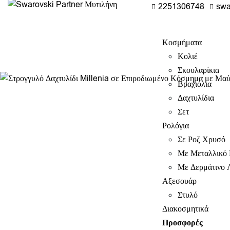
2251306748
swa
Κοσμήματα
Κολιέ
Σκουλαρίκια
Βραχιόλια
Δαχτυλίδια
Σετ
Ρολόγια
Σε Ροζ Χρυσό
Με Μεταλλικό 
Με Δερμάτινο 
Αξεσουάρ
Στυλό
Διακοσμητικά
Προσφορές