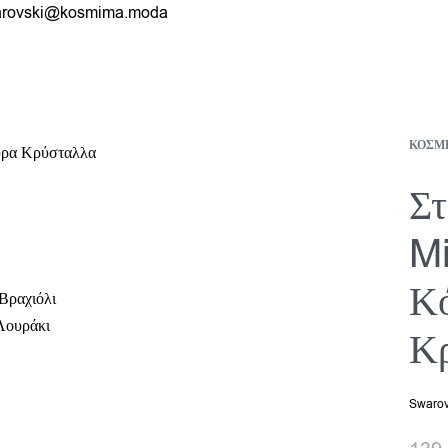
rovski@kosmima.moda
ΚΟΣΜ
Στ
Mi
Κ
Βραχιόλι
Λουράκι
Κ
Swarov