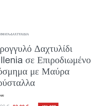
ΉΜΑΤΑ
›
ΔΑΧΤΥΛΊΔΙΑ
ρογγυλό Δαχτυλίδι
llenia σε Επιροδιωμένο
όσμημα με Μαύρα
ρύσταλλα
ski