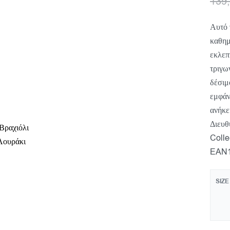
139
Αυτό 
καθημ
εκλεπ
τριγω
δέσιμ
εμφάν
ανήκε
Διευθ
Βραχιόλι
Collec
Λουράκι
EAN1
SIZE