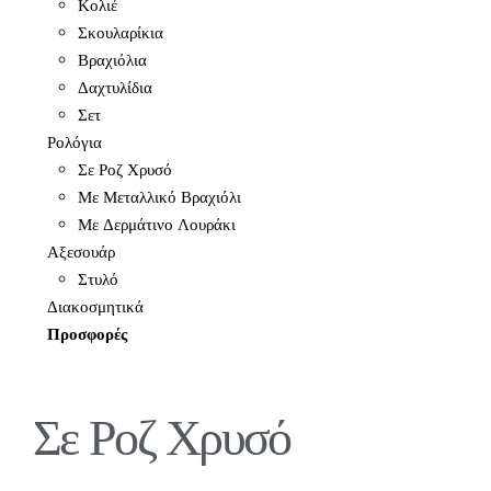
Κολιέ
Σκουλαρίκια
Βραχιόλια
Δαχτυλίδια
Σετ
Ρολόγια
Σε Ροζ Χρυσό
Με Μεταλλικό Βραχιόλι
Με Δερμάτινο Λουράκι
Αξεσουάρ
Στυλό
Διακοσμητικά
Προσφορές
Σε Ροζ Χρυσό