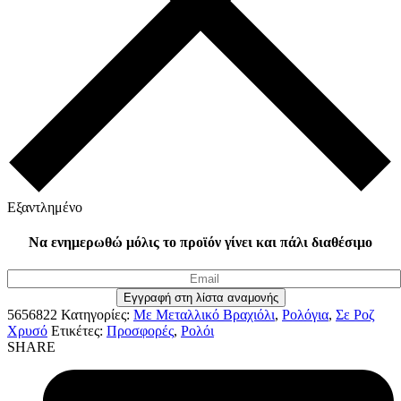
Εξαντλημένο
Να ενημερωθώ μόλις το προϊόν γίνει και πάλι διαθέσιμο
5656822
Κατηγορίες:
Με Μεταλλικό Βραχιόλι
,
Ρολόγια
,
Σε Ροζ
Χρυσό
Ετικέτες:
Προσφορές
,
Ρολόι
SHARE