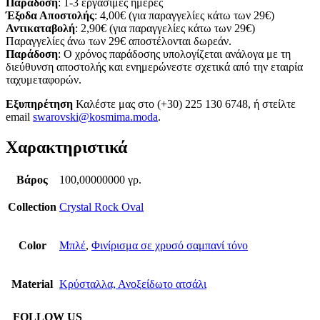
Παράδοση
: 1-3 εργάσιμες ημέρες
Έξοδα Αποστολής
: 4,00€ (για παραγγελίες κάτω των 29€)
Αντικαταβολή
: 2,90€ (για παραγγελίες κάτω των 29€)
Παραγγελίες άνω των 29€ αποστέλονται δωρεάν.
Παράδοση
: Ο χρόνος παράδοσης υπολογίζεται ανάλογα με τη
διεύθυνση αποστολής και ενημερώνεστε σχετικά από την εταιρία
ταχυμεταφορών.
Εξυπηρέτηση
Καλέστε μας στο (+30) 225 130 6748, ή στείλτε
email
swarovski@kosmima.moda
.
Χαρακτηριστικά
Βάρος
100,00000000 γρ.
Collection
Crystal Rock Oval
Color
Μπλέ
,
Φινίρισμα σε χρυσό σαμπανί τόνο
Material
Κρύσταλλα, Ανοξείδωτο ατσάλι
FOLLOW US