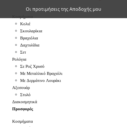
Οι προτιμήσεις της Αποδοχής μου
Κοσμήματα
Κολιέ
Σκουλαρίκια
Βραχιόλια
Δαχτυλίδια
Σετ
Ρολόγια
Σε Ροζ Χρυσό
Με Μεταλλικό Βραχιόλι
Με Δερμάτινο Λουράκι
Αξεσουάρ
Στυλό
Διακοσμητικά
Προσφορές
Κοσμήματα