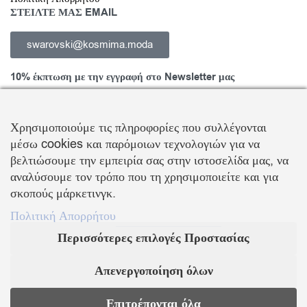
ΣΤΕΙΛΤΕ ΜΑΣ EMAIL
swarovski@kosmima.moda
10% έκπτωση με την εγγραφή στο Newsletter μας
Χρησιμοποιούμε τις πληροφορίες που συλλέγονται
μέσω cookies και παρόμοιων τεχνολογιών για να
Εγγραφείτε στο Newsletter και ενημερωθείτε για νέα προϊόντα,
βελτιώσουμε την εμπειρία σας στην ιστοσελίδα μας, να
τάσεις και προσφορές, καθώς και για να λάβετε
κουπόνι έκπτωσης
αναλύσουμε τον τρόπο που τη χρησιμοποιείτε και για
10%
με την πρώτη σας αγορά!
σκοπούς μάρκετινγκ.
ΒΑΛΛΗΣ Χ.-ΑΒΑΓΙΑΝΟΣ Ε. ΕΜΠΟΡΙΚΗ ΕΤΑΙΡΕΙΑ Ο.Ε.
Πολιτική Απορρήτου
Περισσότερες επιλογές Προστασίας
Τα λογότυπα SWAROVSKI & SWAN είναι κατοχυρωμένα σήματα της Swarovski AG
Με την επιφύλαξη κάθε νόμιμου δικαιώματος
Απενεργοποίηση όλων
KOSMIMA.MODA
2022 ΚΑΤΑΣΚΕΥΗ – ΣΧΕΔΙΑΣΜΟΣ LEMONART
Επιτρέπονται όλα