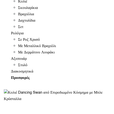
Κολιέ
Σκουλαρίκια
Βραχιόλια
Δαχτυλίδια
Σετ
Ρολόγια
Σε Ροζ Χρυσό
Με Μεταλλικό Βραχιόλι
Με Δερμάτινο Λουράκι
Αξεσουάρ
Στυλό
Διακοσμητικά
Προσφορές