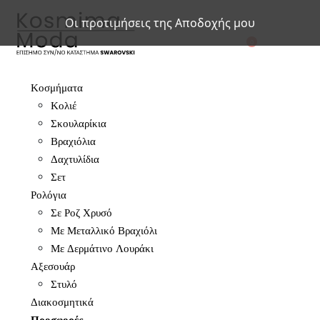
Οι προτιμήσεις της Αποδοχής μου
0
Κοσμήματα
Κολιέ
Σκουλαρίκια
Βραχιόλια
Δαχτυλίδια
Σετ
Ρολόγια
Σε Ροζ Χρυσό
Με Μεταλλικό Βραχιόλι
Με Δερμάτινο Λουράκι
Αξεσουάρ
Στυλό
Διακοσμητικά