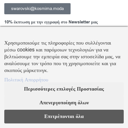
swarovski@kosmima.moda
10% έκπτωση με την εγγραφή στο Newsletter μας
Χρησιμοποιούμε τις πληροφορίες που συλλέγονται
μέσω cookies και παρόμοιων τεχνολογιών για να
Εγγραφείτε στο Newsletter και ενημερωθείτε για νέα προϊόντα,
βελτιώσουμε την εμπειρία σας στην ιστοσελίδα μας, να
τάσεις και προσφορές, καθώς και για να λάβετε
κουπόνι έκπτωσης
αναλύσουμε τον τρόπο που τη χρησιμοποιείτε και για
10%
με την πρώτη σας αγορά!
σκοπούς μάρκετινγκ.
ΒΑΛΛΗΣ Χ.-ΑΒΑΓΙΑΝΟΣ Ε. ΕΜΠΟΡΙΚΗ ΕΤΑΙΡΕΙΑ Ο.Ε.
Πολιτική Απορρήτου
Περισσότερες επιλογές Προστασίας
Τα λογότυπα SWAROVSKI & SWAN είναι κατοχυρωμένα σήματα της Swarovski AG
Με την επιφύλαξη κάθε νόμιμου δικαιώματος
Απενεργοποίηση όλων
KOSMIMA.MODA
2022 ΚΑΤΑΣΚΕΥΗ – ΣΧΕΔΙΑΣΜΟΣ LEMONART
Επιτρέπονται όλα
Supported by