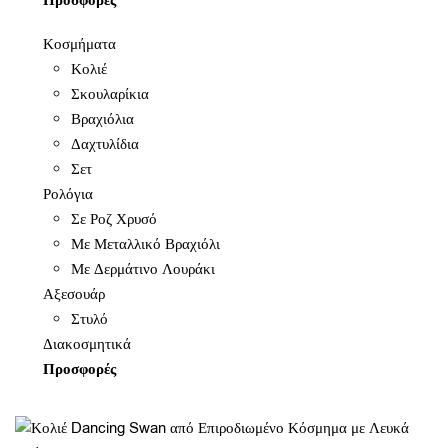
Προσφορές
Κοσμήματα
Κολιέ
Σκουλαρίκια
Βραχιόλια
Δαχτυλίδια
Σετ
Ρολόγια
Σε Ροζ Χρυσό
Με Μεταλλικό Βραχιόλι
Με Δερμάτινο Λουράκι
Αξεσουάρ
Στυλό
Διακοσμητικά
Προσφορές