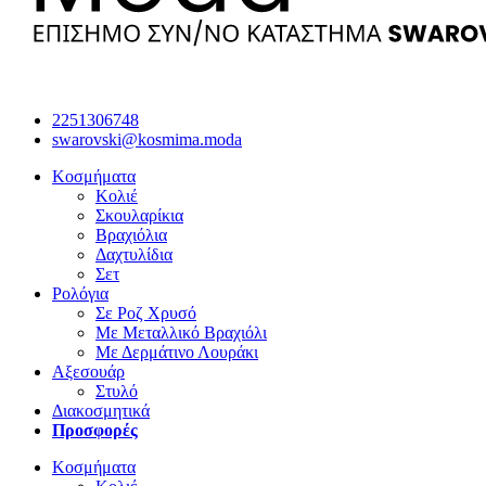
2251306748
swarovski@kosmima.moda
Κοσμήματα
Κολιέ
Σκουλαρίκια
Βραχιόλια
Δαχτυλίδια
Σετ
Ρολόγια
Σε Ροζ Χρυσό
Με Μεταλλικό Βραχιόλι
Με Δερμάτινο Λουράκι
Αξεσουάρ
Στυλό
Διακοσμητικά
Προσφορές
Κοσμήματα