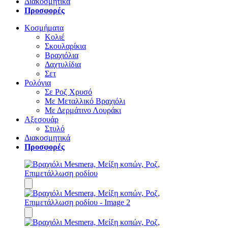
Διακοσμητικά
Προσφορές
Κοσμήματα
Κολιέ
Σκουλαρίκια
Βραχιόλια
Δαχτυλίδια
Σετ
Ρολόγια
Σε Ροζ Χρυσό
Με Μεταλλικό Βραχιόλι
Με Δερμάτινο Λουράκι
Αξεσουάρ
Στυλό
Διακοσμητικά
Προσφορές