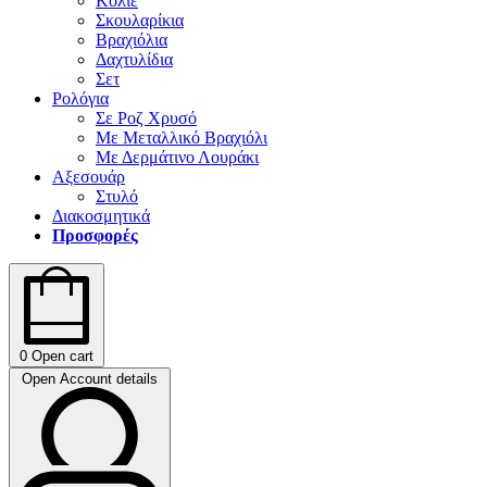
Κολιέ
Σκουλαρίκια
Βραχιόλια
Δαχτυλίδια
Σετ
Ρολόγια
Σε Ροζ Χρυσό
Με Μεταλλικό Βραχιόλι
Με Δερμάτινο Λουράκι
Αξεσουάρ
Στυλό
Διακοσμητικά
Προσφορές
0
Open cart
Open Account details