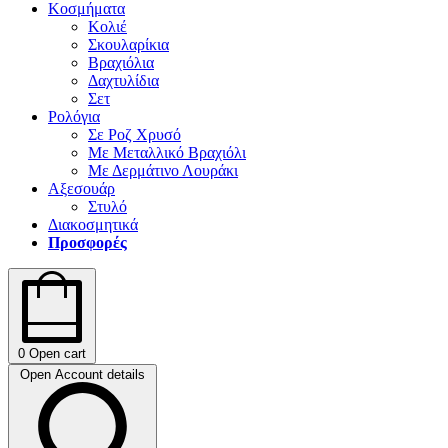
Κοσμήματα
Κολιέ
Σκουλαρίκια
Βραχιόλια
Δαχτυλίδια
Σετ
Ρολόγια
Σε Ροζ Χρυσό
Με Μεταλλικό Βραχιόλι
Με Δερμάτινο Λουράκι
Αξεσουάρ
Στυλό
Διακοσμητικά
Προσφορές
0
Open cart
Open Account details