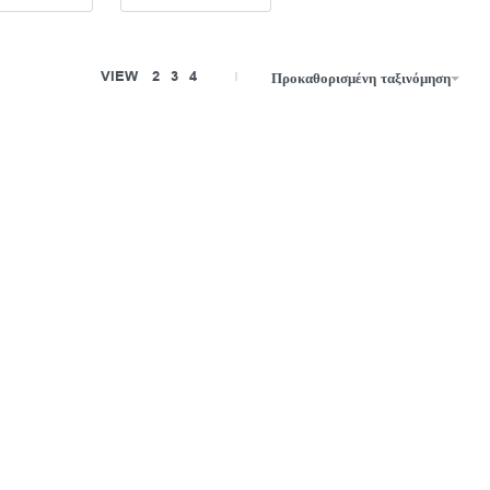
VIEW
2
3
4
Προκαθορισμένη ταξινόμηση
Swarovski
ma, Μείξη
Άκαμπτο βραχιόλι Chroma, Μείξη
τάλλωση σε
κοπών, Πολύχρωμο, Φινίρισμα με χρυσό
18 καρατίων