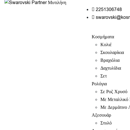
2251306748
swarovski@kos
Κοσμήματα
Κολιέ
Σκουλαρίκια
Βραχιόλια
Δαχτυλίδια
Σετ
Ρολόγια
Σε Ροζ Χρυσό
Με Μεταλλικό 
Με Δερμάτινο 
Αξεσουάρ
Στυλό