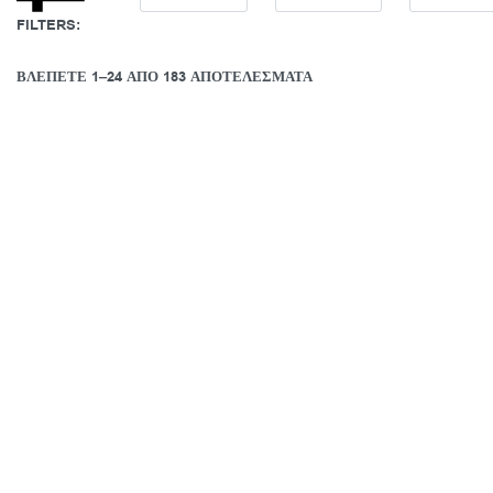
FILTERS:
ΒΛΈΠΕΤΕ 1–24 ΑΠΌ 183 ΑΠΟΤΕΛΈΣΜΑΤΑ
NEW
Swarovski
Άκαμπτο βραχιόλι Attract Soul, Καρδιά,
Άκαμπτο 
Λευκό, Επιμετάλλωση ροδίου
κοπών, Ασ
129,00
€
Προσθήκη στο καλάθι