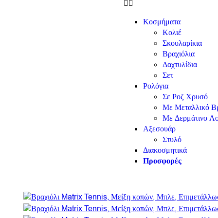
Κοσμήματα
Κολιέ
Σκουλαρίκια
Βραχιόλια
Δαχτυλίδια
Σετ
Ρολόγια
Σε Ροζ Χρυσό
Με Μεταλλικό Βρ
Με Δερμάτινο Λο
Αξεσουάρ
Στυλό
Διακοσμητικά
Προσφορές