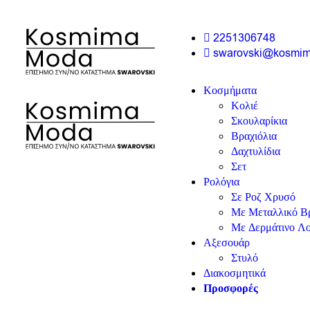
2251306748
swarovski@kosmi
Κοσμήματα
Κολιέ
Σκουλαρίκια
Βραχιόλια
Δαχτυλίδια
Σετ
Ρολόγια
Σε Ροζ Χρυσό
Με Μεταλλικό Βρ
Με Δερμάτινο Λο
Αξεσουάρ
Στυλό
Διακοσμητικά
Προσφορές