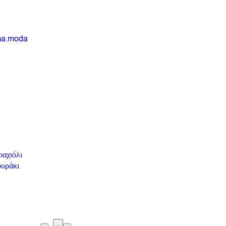
ma.moda
αχιόλι
υράκι