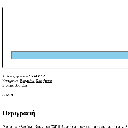
5693412
Κατηγορίες:
Βραχιόλια
,
Κοσμήματα
Ετικέτα:
Βραχιόλι
SHARE
Περιγραφή
Αυτό το κλασικό βραχιόλι tennis, που προσθέτει μια λαμπερή πινελ