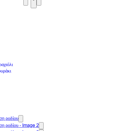
αχιόλι
υράκι