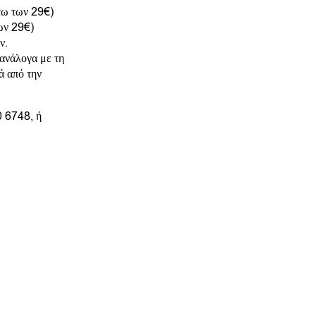
άτω των 29€)
των 29€)
ν.
 ανάλογα με τη
ά από την
0 6748, ή