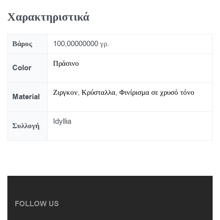
Χαρακτηριστικά
Βάρος
100,00000000 γρ.
Πράσινο
Color
Ζιργκον
,
Κρύσταλλα
,
Φινίρισμα σε χρυσό τόνο
Material
Idyllia
Συλλογή
FOLLOW US