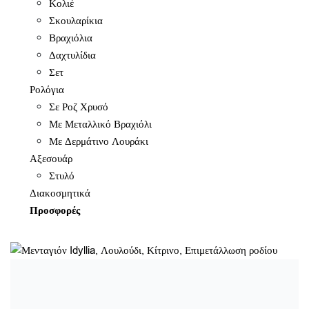
Κολιέ
Σκουλαρίκια
Βραχιόλια
Δαχτυλίδια
Σετ
Ρολόγια
Σε Ροζ Χρυσό
Με Μεταλλικό Βραχιόλι
Με Δερμάτινο Λουράκι
Αξεσουάρ
Στυλό
Διακοσμητικά
Προσφορές