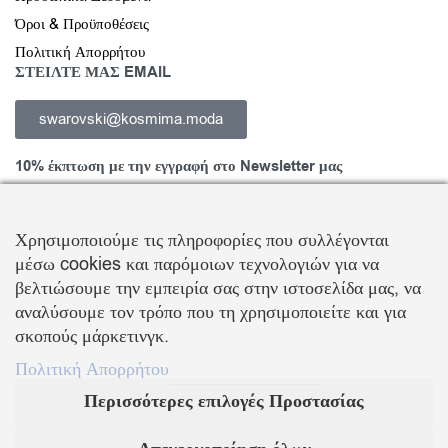
Όροι & Προϋποθέσεις
Πολιτική Απορρήτου
ΣΤΕΙΛΤΕ ΜΑΣ EMAIL
swarovski@kosmima.moda
10% έκπτωση με την εγγραφή στο Newsletter μας
Χρησιμοποιούμε τις πληροφορίες που συλλέγονται
μέσω cookies και παρόμοιων τεχνολογιών για να
Εγγραφείτε στο Newsletter και ενημερωθείτε για νέα προϊόντα,
βελτιώσουμε την εμπειρία σας στην ιστοσελίδα μας, να
τάσεις και προσφορές, καθώς και για να λάβετε
κουπόνι έκπτωσης
αναλύσουμε τον τρόπο που τη χρησιμοποιείτε και για
10%
με την πρώτη σας αγορά!
σκοπούς μάρκετινγκ.
ΒΑΛΛΗΣ Χ.-ΑΒΑΓΙΑΝΟΣ Ε. ΕΜΠΟΡΙΚΗ ΕΤΑΙΡΕΙΑ Ο.Ε.
Πολιτική Απορρήτου
Περισσότερες επιλογές Προστασίας
Τα λογότυπα SWAROVSKI & SWAN είναι κατοχυρωμένα σήματα της Swarovski AG
Με την επιφύλαξη κάθε νόμιμου δικαιώματος