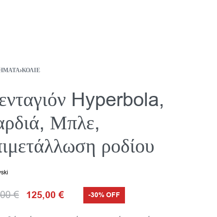
ΉΜΑΤΑ
›
ΚΟΛΙΈ
νταγιόν Hyperbola,
ρδιά, Μπλε,
ιμετάλλωση ροδίου
ski
,00
€
125,00
€
-30% OFF