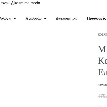
rovski@kosmima.moda
Ρολόγια
Αξεσουάρ
Διακοσμητικά
Προσφορές
ΚΟΣΜ
Με
Κα
Επ
Swarov
179