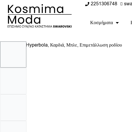
2251306748
swa
Κοσμήματα