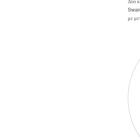
Δύο κ
Swaro
με με