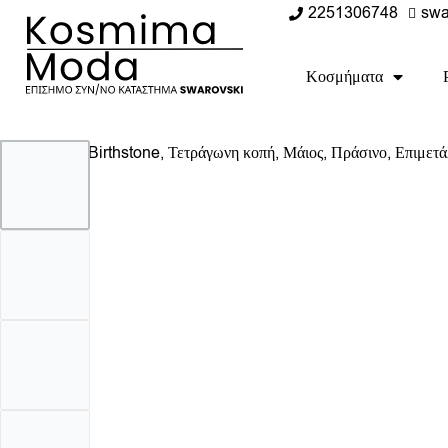
2251306748
swa
Κοσμήματα