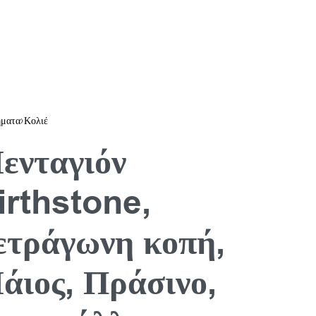
ματα
›
Κολιέ
ενταγιόν
irthstone,
ετράγωνη κοπή,
άιος, Πράσινο,