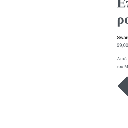
Ε
ρ
Swar
99,0
Αυτό 
του Μ