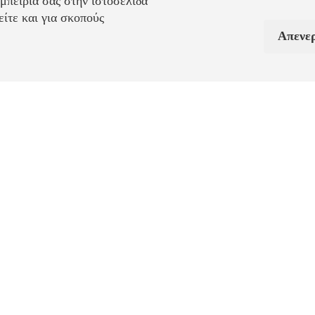
μπειρία σας στην ιστοσελίδα
ίτε και για σκοπούς
Απενε
 του Μαΐου. Αιωρείται από μια ντελικάτη αλυσίδα με αστραφτερό κρί
πνευσμένο από τη φύση που παραπέμπει στην ανανέωση και την αναγ
για εσάς.