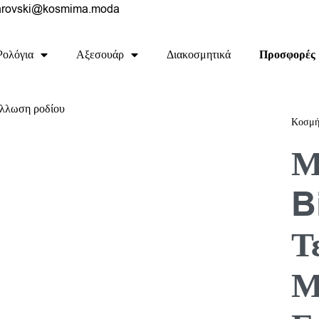
rovski@kosmima.moda
Ρολόγια
Αξεσουάρ
Διακοσμητικά
Προσφορές
Κοσμή
Μ
B
Τ
Μ