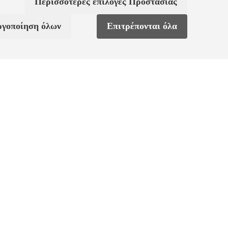
Περισσότερες επιλογές Προστασίας
ργοποίηση όλων
Επιτρέπονται όλα
κο κρυστάλλων, το επιροδιωμένο κόσμημα διαθέτει μια μονή πέτρα
έννηση. Αυτό το γεμάτο νόημα σχέδιο αποτελεί ένα μαγικό δώρο