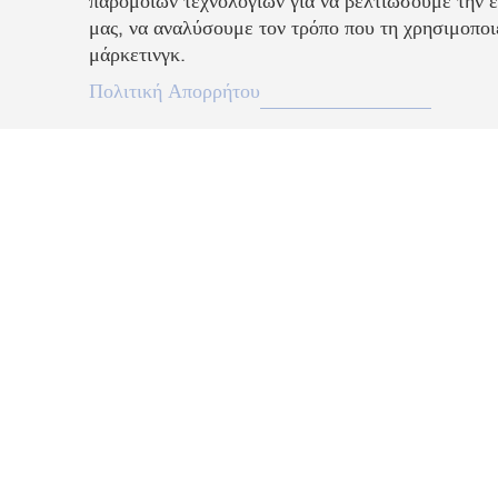
παρόμοιων τεχνολογιών για να βελτιώσουμε την ε
μας, να αναλύσουμε τον τρόπο που τη χρησιμοποιε
μάρκετινγκ.
EL
Πολιτική Απορρήτου
Περιγραφή
Αυτό το λεπτό μενταγιόν είναι εμπνευσμένο από τη γενέθλια λίθο
τετραγωνικής κοπής σε πράσινη σμαραγδί απόχρωση, ένα χρώμα εμ
γενεθλίων ή μπορεί να φορεθεί για να γιορτάσετε ό,τι έχει σημασία 
Πληροφορίες Αποστολής