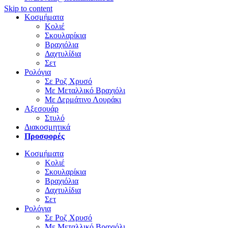
Skip to content
Κοσμήματα
Κολιέ
Σκουλαρίκια
Βραχιόλια
Δαχτυλίδια
Σετ
Ρολόγια
Σε Ροζ Χρυσό
Με Μεταλλικό Βραχιόλι
Με Δερμάτινο Λουράκι
Αξεσουάρ
Στυλό
Διακοσμητικά
Προσφορές
Κοσμήματα
Κολιέ
Σκουλαρίκια
Βραχιόλια
Δαχτυλίδια
Σετ
Ρολόγια
Σε Ροζ Χρυσό
Με Μεταλλικό Βραχιόλι