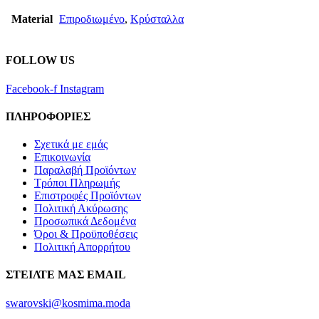
Material
Επιροδιωμένο
,
Κρύσταλλα
FOLLOW US
Facebook-f
Instagram
ΠΛΗΡΟΦΟΡΙΕΣ
Σχετικά με εμάς
Επικοινωνία
Παραλαβή Προϊόντων
Τρόποι Πληρωμής
Επιστροφές Προϊόντων
Πολιτική Ακύρωσης
Προσωπικά Δεδομένα
Όροι & Προϋποθέσεις
Πολιτική Απορρήτου
ΣΤΕΙΛΤΕ ΜΑΣ EMAIL
swarovski@kosmima.moda