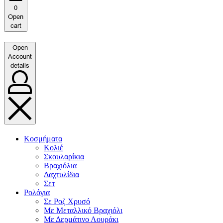
0
Open
cart
Open
Account
details
Κοσμήματα
Κολιέ
Σκουλαρίκια
Βραχιόλια
Δαχτυλίδια
Σετ
Ρολόγια
Σε Ροζ Χρυσό
Με Μεταλλικό Βραχιόλι
Με Δερμάτινο Λουράκι