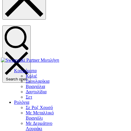
Κοσμήματα
Κολιέ
Search open
Σκουλαρίκια
Βραχιόλια
Δαχτυλίδια
Σετ
Ρολόγια
Σε Ροζ Χρυσό
Με Μεταλλικό
Βραχιόλι
Με Δερμάτινο
Λουράκι