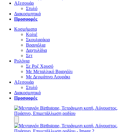
Αξεσουάρ
Στυλό
Διακοσμητικά
Προσφορές
Κοσμήματα
Κολιέ
Σκουλαρίκια
Βραχιόλια
Δαχτυλίδια
Σετ
Ρολόγια
Σε Ροζ Χρυσό
Με Μεταλλικό Βραχιόλι
Με Δερμάτινο Λουράκι
Αξεσουάρ
Στυλό
Διακοσμητικά
Προσφορές