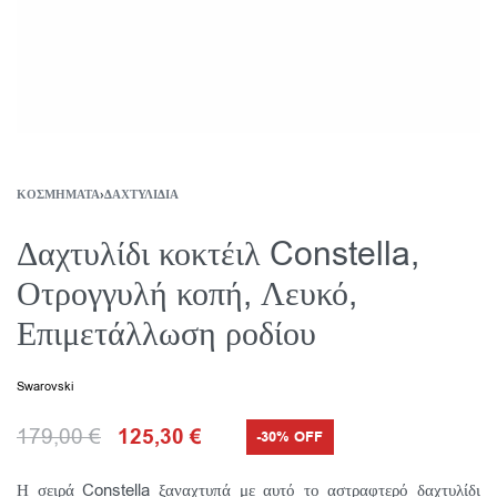
ΚΟΣΜΉΜΑΤΑ
›
ΔΑΧΤΥΛΊΔΙΑ
Δαχτυλίδι κοκτέιλ Constella,
Οτρογγυλή κοπή, Λευκό,
Επιμετάλλωση ροδίου
Swarovski
179,00
€
125,30
€
-30% OFF
Η σειρά Constella ξαναχτυπά με αυτό το αστραφτερό δαχτυλίδι