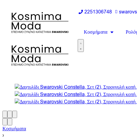
2251306748
swarov
Κοσμήματα
Ρολόγ
Κοσμήματα
›