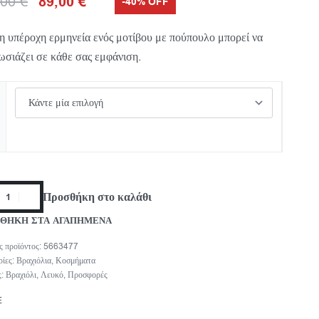
,00
€
89,00
€
-40% OFF
η υπέροχη ερμηνεία ενός μοτίβου με πούπουλο μπορεί να
ωσιάζει σε κάθε σας εμφάνιση.
Προσθήκη στο καλάθι
ΘΗΚΗ ΣΤΑ ΑΓΑΠΗΜΕΝΑ
5663477
ρίες:
Βραχιόλια
,
Κοσμήματα
ς:
Βραχιόλι
,
Λευκό
,
Προσφορές
E