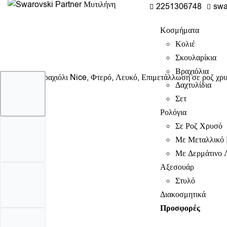
2251306748
swa
Κοσμήματα
Κολιέ
Σκουλαρίκια
Βραχιόλια
Δαχτυλίδια
Σετ
Ρολόγια
Σε Ροζ Χρυσό
Με Μεταλλικό 
Με Δερμάτινο 
Αξεσουάρ
Στυλό
Διακοσμητικά
Προσφορές