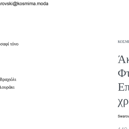
rovski@kosmima.moda
ΚΟΣΜ
Άκ
Φτ
Βραχιόλι
Επ
Λουράκι
χρ
Swarov