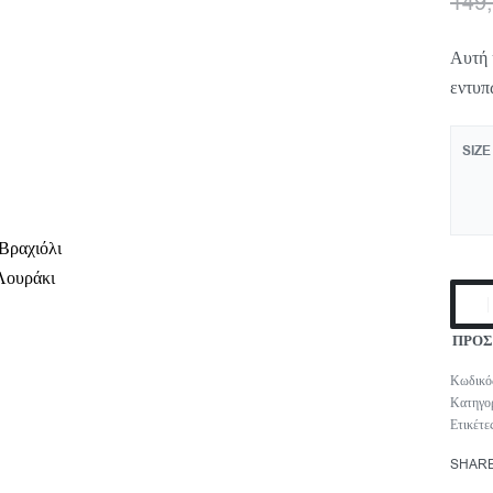
149
Αυτή 
εντυπ
SIZE
Βραχιόλι
Λουράκι
ΠΡΟΣ
Κατηγο
Ετικέτε
SHAR