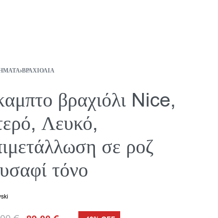
ΉΜΑΤΑ
›
ΒΡΑΧΙΌΛΙΑ
αμπτο βραχιόλι Nice,
ερό, Λευκό,
ιμετάλλωση σε ροζ
υσαφί τόνο
ski