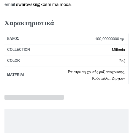
email
swarovski@kosmima.moda
.
Χαρακτηριστικά
ΒΆΡΟΣ
100,00000000 γρ.
COLLECTION
Millenia
COLOR
Ροζ
Επίστρωση χρυσής ροζ απόχρωσης,
MATERIAL
Κρύσταλλα
,
Ζιργκον