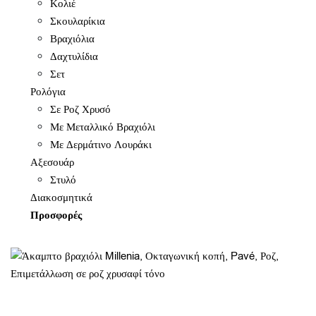
Κολιέ
Σκουλαρίκια
Βραχιόλια
Δαχτυλίδια
Σετ
Ρολόγια
Σε Ροζ Χρυσό
Με Μεταλλικό Βραχιόλι
Με Δερμάτινο Λουράκι
Αξεσουάρ
Στυλό
Διακοσμητικά
Προσφορές