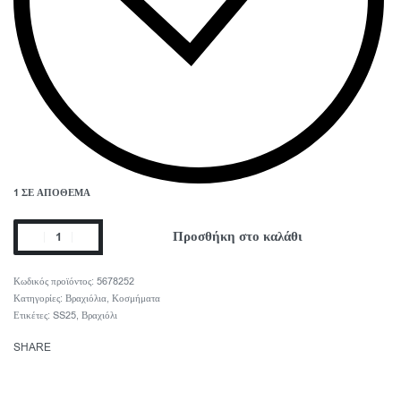
1 ΣΕ ΑΠΌΘΕΜΑ
Προσθήκη στο καλάθι
5678252
Κατηγορίες:
Βραχιόλια
,
Κοσμήματα
Ετικέτες:
SS25
,
Βραχιόλι
SHARE