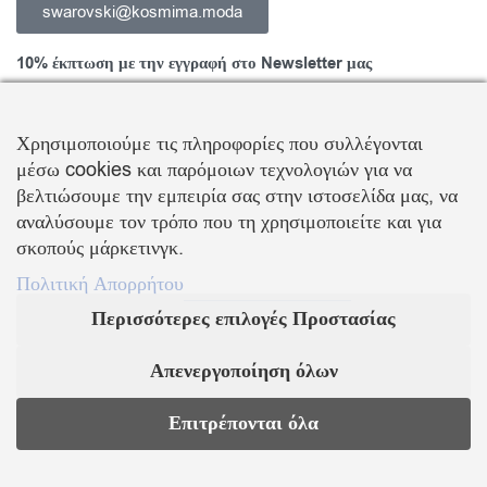
swarovski@kosmima.moda
10% έκπτωση με την εγγραφή στο Newsletter μας
Χρησιμοποιούμε τις πληροφορίες που συλλέγονται
μέσω cookies και παρόμοιων τεχνολογιών για να
Εγγραφείτε στο Newsletter και ενημερωθείτε για νέα προϊόντα,
βελτιώσουμε την εμπειρία σας στην ιστοσελίδα μας, να
τάσεις και προσφορές, καθώς και για να λάβετε
κουπόνι έκπτωσης
αναλύσουμε τον τρόπο που τη χρησιμοποιείτε και για
10%
με την πρώτη σας αγορά!
σκοπούς μάρκετινγκ.
ΒΑΛΛΗΣ Χ.-ΑΒΑΓΙΑΝΟΣ Ε. ΕΜΠΟΡΙΚΗ ΕΤΑΙΡΕΙΑ Ο.Ε.
Πολιτική Απορρήτου
Περισσότερες επιλογές Προστασίας
Τα λογότυπα SWAROVSKI & SWAN είναι κατοχυρωμένα σήματα της Swarovski AG
Με την επιφύλαξη κάθε νόμιμου δικαιώματος
Απενεργοποίηση όλων
KOSMIMA.MODA
2022 ΚΑΤΑΣΚΕΥΗ – ΣΧΕΔΙΑΣΜΟΣ LEMONART
Επιτρέπονται όλα
Supported by