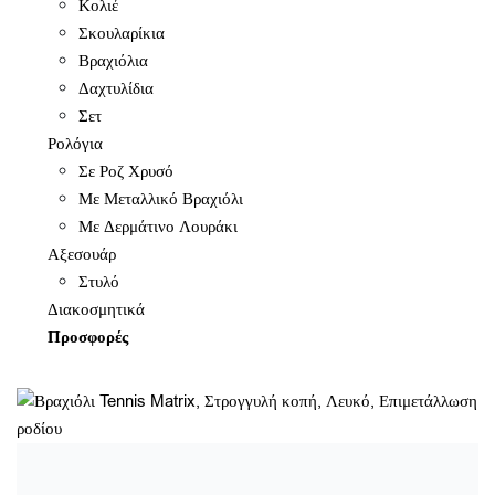
Κολιέ
Σκουλαρίκια
Βραχιόλια
Δαχτυλίδια
Σετ
Ρολόγια
Σε Ροζ Χρυσό
Με Μεταλλικό Βραχιόλι
Με Δερμάτινο Λουράκι
Αξεσουάρ
Στυλό
Διακοσμητικά
Προσφορές