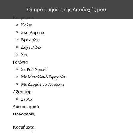
Οι προτιμήσεις της Αποδοχής μου
Κοσμήματα
Κολιέ
Σκουλαρίκια
Βραχιόλια
Δαχτυλίδια
Σετ
Ρολόγια
Σε Ροζ Χρυσό
Με Μεταλλικό Βραχιόλι
Με Δερμάτινο Λουράκι
Αξεσουάρ
Στυλό
Διακοσμητικά
Προσφορές
Κοσμήματα