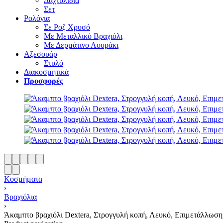
Δαχτυλίδια
Σετ
Ρολόγια
Σε Ροζ Χρυσό
Με Μεταλλικό Βραχιόλι
Με Δερμάτινο Λουράκι
Αξεσουάρ
Στυλό
Διακοσμητικά
Προσφορές
Κοσμήματα
›
Βραχιόλια
›
Άκαμπτο βραχιόλι Dextera, Στρογγυλή κοπή, Λευκό, Επιμετάλλωση