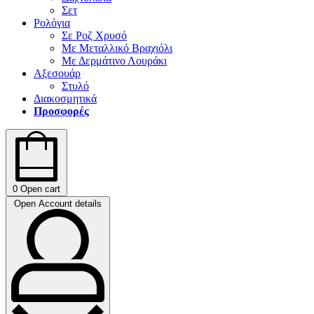
Σετ
Ρολόγια
Σε Ροζ Χρυσό
Με Μεταλλικό Βραχιόλι
Με Δερμάτινο Λουράκι
Αξεσουάρ
Στυλό
Διακοσμητικά
Προσφορές
0
Open cart
Open Account details