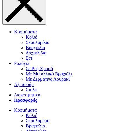
Κοσμήματα
Κολιέ
Σκουλαρίκια
Βραχιόλια
Δαχτυλίδια
Σετ
Ρολόγια
Σε Ροζ Χρυσό
Με Μεταλλικό Βραχιόλι
Με Δερμάτινο Λουράκι
Αξεσουάρ
Στυλό
Διακοσμητικά
Προσφορές
Κοσμήματα
Κολιέ
Σκουλαρίκια
Βραχιόλια