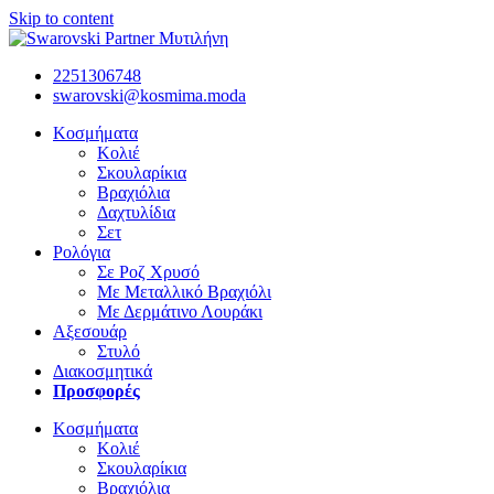
Skip to content
2251306748
swarovski@kosmima.moda
Κοσμήματα
Κολιέ
Σκουλαρίκια
Βραχιόλια
Δαχτυλίδια
Σετ
Ρολόγια
Σε Ροζ Χρυσό
Με Μεταλλικό Βραχιόλι
Με Δερμάτινο Λουράκι
Αξεσουάρ
Στυλό
Διακοσμητικά
Προσφορές
Κοσμήματα
Κολιέ
Σκουλαρίκια
Βραχιόλια