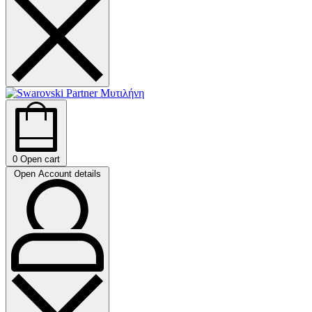
0
Open cart
Open Account details