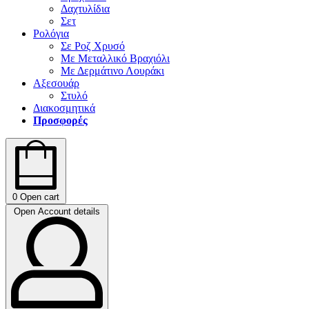
Δαχτυλίδια
Σετ
Ρολόγια
Σε Ροζ Χρυσό
Με Μεταλλικό Βραχιόλι
Με Δερμάτινο Λουράκι
Αξεσουάρ
Στυλό
Διακοσμητικά
Προσφορές
0
Open cart
Open Account details