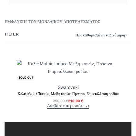
ΕΜΦΆΝΙΣΗ ΤΟΥ ΜΟΝΑΔΙΚΟΎ ΑΠΟΤΕΛΈΣΜΑΤΟΣ
FILTER
Προκαθορισμένη ταξινόμηση
-40% OFF
SOLD OUT
Swarovski
Κολιέ Matrix Tennis, Μείξη κοπών, Πράσινο, Επιμετάλλωση ροδίου
350,00
€
210,00
€
Διαβάστε περισσότερα