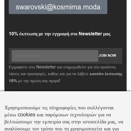
swarovski@kosmima.moda
10% έκπτωση με την εγγραφή στο Newsletter μας
Εγγραφείτε στο Newsletter και ενημερωθείτε για νέα προϊόντα,
τάσεις και προσφορές, καθώς και για να λάβετε
κουπόνι έκπτωσης
10%
με την πρώτη σας αγορά!
ΒΑΛΛΗΣ Χ.-ΑΒΑΓΙΑΝΟΣ Ε. ΕΜΠΟΡΙΚΗ ΕΤΑΙΡΕΙΑ Ο.Ε.
Τα λογότυπα SWAROVSKI & SWAN είναι κατοχυρωμένα σήματα της Swarovski AG
Χρησιμοποιούμε τις πληροφορίες που συλλέγονται
Με την επιφύλαξη κάθε νόμιμου δικαιώματος
μέσω cookies και παρόμοιων τεχνολογιών για να
βελτιώσουμε την εμπειρία σας στην ιστοσελίδα μας, να
αναλύσουμε τον τρόπο που τη χρησιμοποιείτε και για