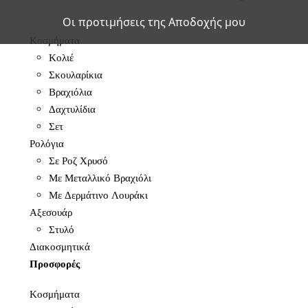
Οι προτιμήσεις της Αποδοχής μου
Κοσμήματα
Κολιέ
Σκουλαρίκια
Βραχιόλια
Δαχτυλίδια
Σετ
Ρολόγια
Σε Ροζ Χρυσό
Με Μεταλλικό Βραχιόλι
Με Δερμάτινο Λουράκι
Αξεσουάρ
Στυλό
Διακοσμητικά
Προσφορές
Κοσμήματα