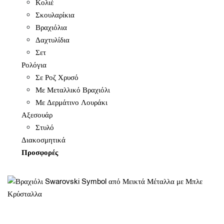
Κολιέ
Σκουλαρίκια
Βραχιόλια
Δαχτυλίδια
Σετ
Ρολόγια
Σε Ροζ Χρυσό
Με Μεταλλικό Βραχιόλι
Με Δερμάτινο Λουράκι
Αξεσουάρ
Στυλό
Διακοσμητικά
Προσφορές