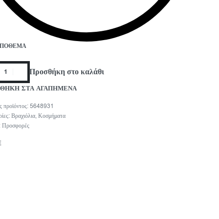
ΑΠΌΘΕΜΑ
Προσθήκη στο καλάθι
ΘΗΚΗ ΣΤΑ ΑΓΑΠΗΜΕΝΑ
5648931
ρίες:
Βραχιόλια
,
Κοσμήματα
:
Προσφορές
E