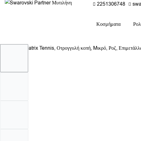
2251306748
swa
Κοσμήματα
Ρολ