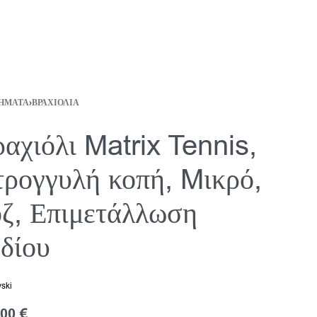
ΉΜΑΤΑ
›
ΒΡΑΧΙΌΛΙΑ
αχιόλι Matrix Tennis,
ρογγυλή κοπή, Mικρό,
ζ, Επιμετάλλωση
δίου
ski
,00
€