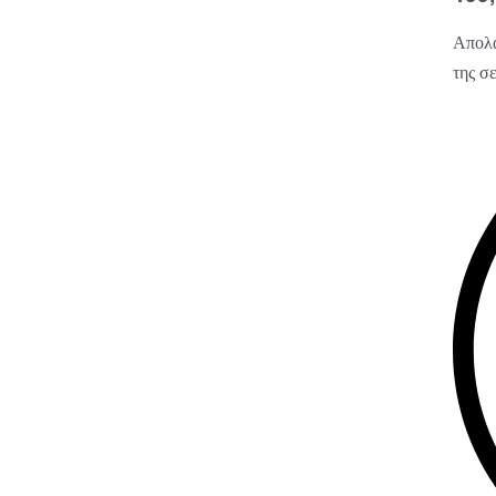
Απολα
της σ