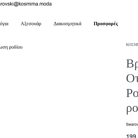
rovski@kosmima.moda
όγια
Αξεσουάρ
Διακοσμητικά
Προσφορές
ΚΟΣΜ
Βρ
Οτ
Ρο
ρο
Swarov
199