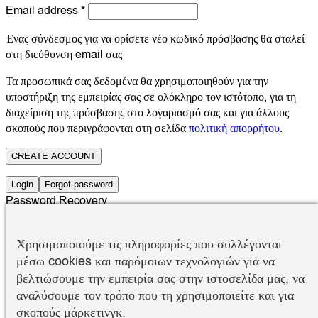
Email address
*
Ένας σύνδεσμος για να ορίσετε νέο κωδικό πρόσβασης θα σταλεί
στη διεύθυνση email σας
Τα προσωπικά σας δεδομένα θα χρησιμοποιηθούν για την
υποστήριξη της εμπειρίας σας σε ολόκληρο τον ιστότοπο, για τη
διαχείριση της πρόσβασης στο λογαριασμό σας και για άλλους
σκοπούς που περιγράφονται στη σελίδα
πολιτική απορρήτου
.
CREATE ACCOUNT
Login
Forgot password
Password Recovery
Χάσατε τον κωδικό σας; Παρακαλούμε, εισάγετε το όνομα χρήστη
Χρησιμοποιούμε τις πληροφορίες που συλλέγονται
ή τη διεύθυνση email σας. Θα λάβετε έναν σύνδεσμο για να
δημιουργήσετε ένα νέο κωδικό μέσω email.
μέσω cookies και παρόμοιων τεχνολογιών για να
βελτιώσουμε την εμπειρία σας στην ιστοσελίδα μας, να
Όνομα χρήστη ή email
αναλύσουμε τον τρόπο που τη χρησιμοποιείτε και για
σκοπούς μάρκετινγκ.
Επαναφορά συνθηματικού