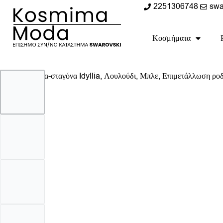
2251306748
swa
Κοσμήματα