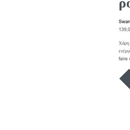
ρ
Swar
139,
Χάρη 
ενέργ
faire