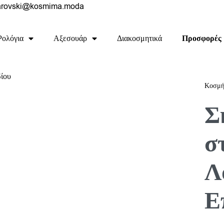
rovski@kosmima.moda
Ρολόγια
Αξεσουάρ
Διακοσμητικά
Προσφορές
Κοσμή
Σ
σ
Λ
Ε