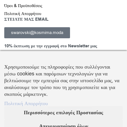
Όροι & Προϋποθέσεις
Πολιτική Απορρήτου
ΣΤΕΙΛΤΕ ΜΑΣ EMAIL
swarovski@kosmima.moda
10% έκπτωση με την εγγραφή στο Newsletter μας
Χρησιμοποιούμε τις πληροφορίες που συλλέγονται
μέσω cookies και παρόμοιων τεχνολογιών για να
Εγγραφείτε στο Newsletter και ενημερωθείτε για νέα προϊόντα,
βελτιώσουμε την εμπειρία σας στην ιστοσελίδα μας, να
τάσεις και προσφορές, καθώς και για να λάβετε
κουπόνι έκπτωσης
αναλύσουμε τον τρόπο που τη χρησιμοποιείτε και για
10%
με την πρώτη σας αγορά!
σκοπούς μάρκετινγκ.
ΒΑΛΛΗΣ Χ.-ΑΒΑΓΙΑΝΟΣ Ε. ΕΜΠΟΡΙΚΗ ΕΤΑΙΡΕΙΑ Ο.Ε.
Πολιτική Απορρήτου
Περισσότερες επιλογές Προστασίας
Τα λογότυπα SWAROVSKI & SWAN είναι κατοχυρωμένα σήματα της Swarovski AG
Με την επιφύλαξη κάθε νόμιμου δικαιώματος
Απενεργοποίηση όλων