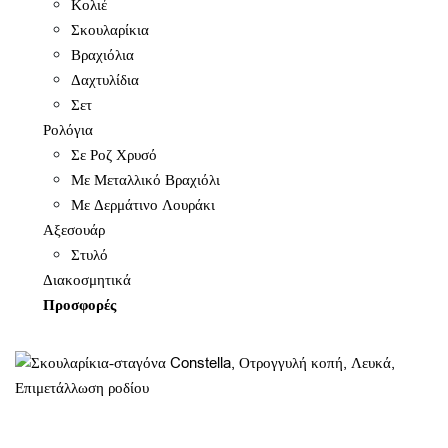
Κολιέ
Σκουλαρίκια
Βραχιόλια
Δαχτυλίδια
Σετ
Ρολόγια
Σε Ροζ Χρυσό
Με Μεταλλικό Βραχιόλι
Με Δερμάτινο Λουράκι
Αξεσουάρ
Στυλό
Διακοσμητικά
Προσφορές