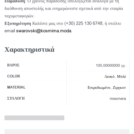
Παράδοση
: Ο χρόνος παράδοσης υπολογίζεται ανάλογα με τη
διεύθυνση αποστολής και ενημερώνεστε σχετικά από την εταιρία
ταχυμεταφορών.
Εξυπηρέτηση
Καλέστε μας στο (+30) 225 130 6748, ή στείλτε
email
swarovski@kosmima.moda
.
Χαρακτηριστικά
ΒΆΡΟΣ
100,00000000 γρ.
COLOR
Λευκό
,
Μπλέ
MATERIAL
Επιροδιωμένο
,
Ζιργκον
ΣΥΛΛΟΓΉ
mesmera