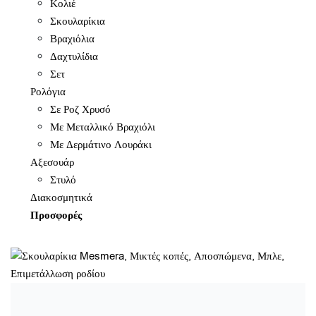
Κολιέ
Σκουλαρίκια
Βραχιόλια
Δαχτυλίδια
Σετ
Ρολόγια
Σε Ροζ Χρυσό
Με Μεταλλικό Βραχιόλι
Με Δερμάτινο Λουράκι
Αξεσουάρ
Στυλό
Διακοσμητικά
Προσφορές