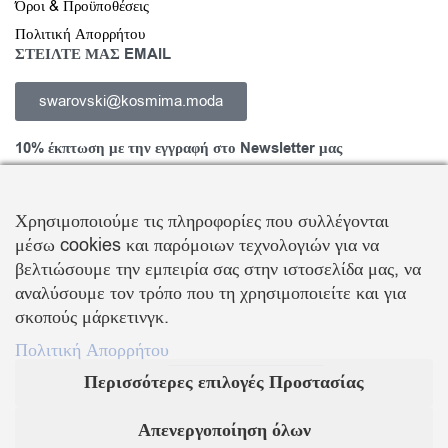
Όροι & Προϋποθέσεις
Πολιτική Απορρήτου
ΣΤΕΙΛΤΕ ΜΑΣ EMAIL
swarovski@kosmima.moda
10% έκπτωση με την εγγραφή στο Newsletter μας
Χρησιμοποιούμε τις πληροφορίες που συλλέγονται
μέσω cookies και παρόμοιων τεχνολογιών για να
Εγγραφείτε στο Newsletter και ενημερωθείτε για νέα προϊόντα,
βελτιώσουμε την εμπειρία σας στην ιστοσελίδα μας, να
τάσεις και προσφορές, καθώς και για να λάβετε
κουπόνι έκπτωσης
αναλύσουμε τον τρόπο που τη χρησιμοποιείτε και για
10%
με την πρώτη σας αγορά!
σκοπούς μάρκετινγκ.
Πολιτική Απορρήτου
ΒΑΛΛΗΣ Χ.-ΑΒΑΓΙΑΝΟΣ Ε. ΕΜΠΟΡΙΚΗ ΕΤΑΙΡΕΙΑ Ο.Ε.
Περισσότερες επιλογές Προστασίας
Τα λογότυπα SWAROVSKI & SWAN είναι κατοχυρωμένα σήματα της Swarovski AG
Με την επιφύλαξη κάθε νόμιμου δικαιώματος
Απενεργοποίηση όλων