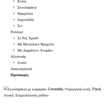
Κολιέ
Σκουλαρίκια
Βραχιόλια
Δαχτυλίδια
Σετ
Ρολόγια
Σε Ροζ Χρυσό
Με Μεταλλικό Βραχιόλι
Με Δερμάτινο Λουράκι
Αξεσουάρ
Στυλό
Διακοσμητικά
Προσφορές