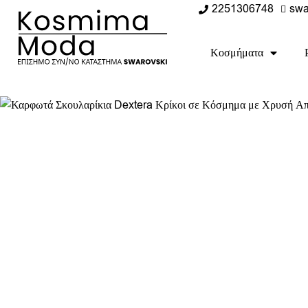
2251306748
swa
Κοσμήματα