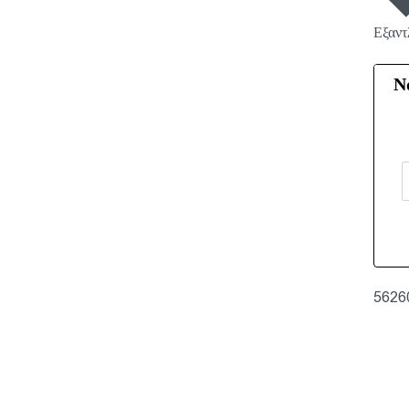
Εξαντ
Ν
5626