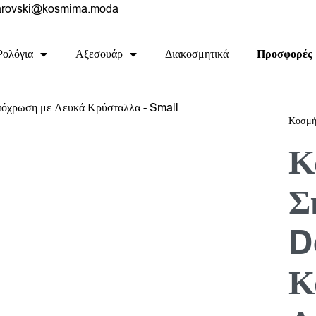
rovski@kosmima.moda
Ρολόγια
Αξεσουάρ
Διακοσμητικά
Προσφορές
Κοσμή
Κ
Σ
D
Κ