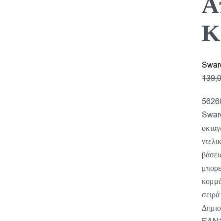
Α
Κ
Swar
139,
56260
Swaro
οκταγ
ντελι
βάσει
μπορε
κομμά
σειρά
Δημιο