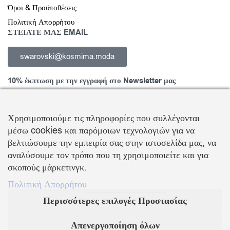
Όροι & Προϋποθέσεις
Πολιτική Απορρήτου
ΣΤΕΙΛΤΕ ΜΑΣ EMAIL
swarovski@kosmima.moda
10% έκπτωση με την εγγραφή στο Newsletter μας
Χρησιμοποιούμε τις πληροφορίες που συλλέγονται
μέσω cookies και παρόμοιων τεχνολογιών για να
Εγγραφείτε στο Newsletter και ενημερωθείτε για νέα προϊόντα,
βελτιώσουμε την εμπειρία σας στην ιστοσελίδα μας, να
τάσεις και προσφορές, καθώς και για να λάβετε
κουπόνι έκπτωσης
αναλύσουμε τον τρόπο που τη χρησιμοποιείτε και για
10%
με την πρώτη σας αγορά!
σκοπούς μάρκετινγκ.
ΒΑΛΛΗΣ Χ.-ΑΒΑΓΙΑΝΟΣ Ε. ΕΜΠΟΡΙΚΗ ΕΤΑΙΡΕΙΑ Ο.Ε.
Πολιτική Απορρήτου
Περισσότερες επιλογές Προστασίας
Τα λογότυπα SWAROVSKI & SWAN είναι κατοχυρωμένα σήματα της Swarovski AG
Με την επιφύλαξη κάθε νόμιμου δικαιώματος
Απενεργοποίηση όλων