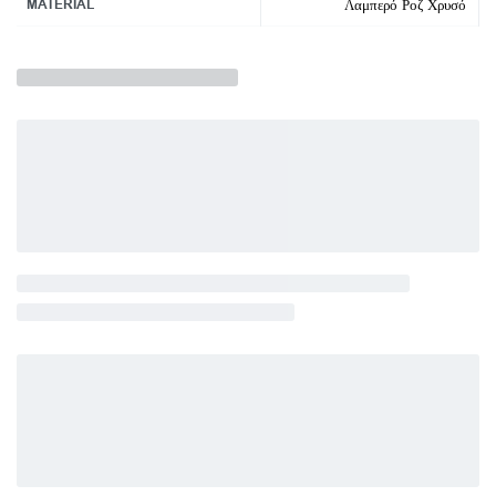
MATERIAL
Λαμπερό Ροζ Χρυσό