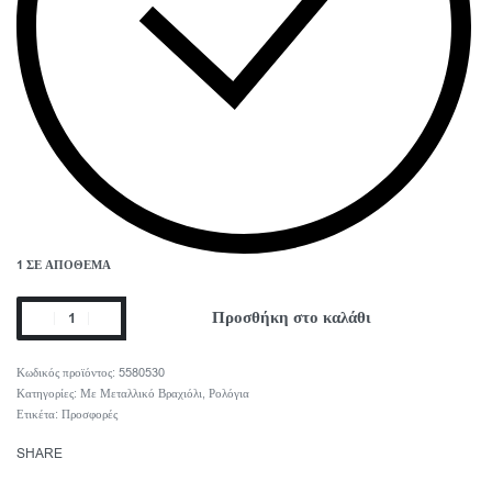
1 ΣΕ ΑΠΌΘΕΜΑ
Προσθήκη στο καλάθι
5580530
Κατηγορίες:
Με Μεταλλικό Βραχιόλι
,
Ρολόγια
Ετικέτα:
Προσφορές
SHARE