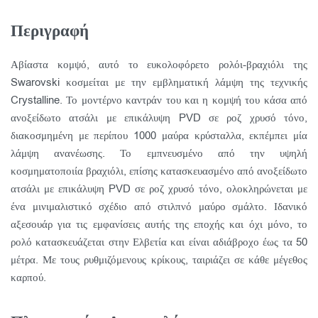
Περιγραφή
Αβίαστα κομψό, αυτό το ευκολοφόρετο ρολόι-βραχιόλι της
Swarovski κοσμείται με την εμβληματική λάμψη της τεχνικής
Crystalline. Το μοντέρνο καντράν του και η κομψή του κάσα από
ανοξείδωτο ατσάλι με επικάλυψη PVD σε ροζ χρυσό τόνο,
διακοσμημένη με περίπου 1000 μαύρα κρύσταλλα, εκπέμπει μία
λάμψη ανανέωσης. Το εμπνευσμένο από την υψηλή
κοσμηματοποιία βραχιόλι, επίσης κατασκευασμένο από ανοξείδωτο
ατσάλι με επικάλυψη PVD σε ροζ χρυσό τόνο, ολοκληρώνεται με
ένα μινιμαλιστικό σχέδιο από στιλπνό μαύρο σμάλτο. Ιδανικό
αξεσουάρ για τις εμφανίσεις αυτής της εποχής και όχι μόνο, το
ρολό κατασκευάζεται στην Ελβετία και είναι αδιάβροχο έως τα 50
μέτρα. Με τους ρυθμιζόμενους κρίκους, ταιριάζει σε κάθε μέγεθος
καρπού.