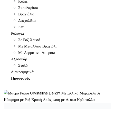
Κολιέ
Σκουλαρίκια
Βραχιόλια
Δαχτυλίδια
Σετ
Ρολόγια
Σε Ροζ Χρυσό
Με Μεταλλικό Βραχιόλι
Με Δερμάτινο Λουράκι
Αξεσουάρ
Στυλό
Διακοσμητικά
Προσφορές