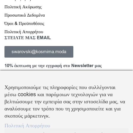
Πολιτική Ακύρωσης
Προσωπικά Δεδομένα
Όροι & Προϋποθέσεις
Πολιτική Απορρήτου
ΣΤΕΙΛΤΕ ΜΑΣ EMAIL
swarovski@kosmima.moda
10% έκπτωση με την εγγραφή στο Newsletter μας
Χρησιμοποιούμε τις πληροφορίες που συλλέγονται
μέσω cookies και παρόμοιων τεχνολογιών για να
Εγγραφείτε στο Newsletter και ενημερωθείτε για νέα προϊόντα,
βελτιώσουμε την εμπειρία σας στην ιστοσελίδα μας, να
τάσεις και προσφορές, καθώς και για να λάβετε
κουπόνι έκπτωσης
αναλύσουμε τον τρόπο που τη χρησιμοποιείτε και για
10%
με την πρώτη σας αγορά!
σκοπούς μάρκετινγκ.
ΒΑΛΛΗΣ Χ.-ΑΒΑΓΙΑΝΟΣ Ε. ΕΜΠΟΡΙΚΗ ΕΤΑΙΡΕΙΑ Ο.Ε.
Πολιτική Απορρήτου